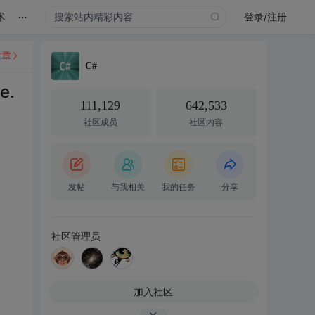
...
术
登录/注册
文章
C#
e.
111,129
642,533
社区成员
社区内容
发帖
与我相关
我的任务
分享
社区管理员
加入社区