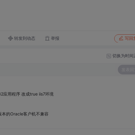
转发到动态
举报
写回
切换为时间
发表回
用程序 改成true iis7环境
程序与此版本的Oracle客户机不兼容