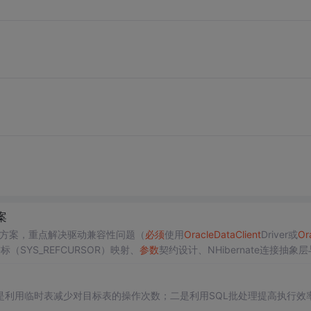
案
方案，重点解决驱动兼容性问题（
必须
使用
Oracle
Data
Client
Driver或
Or
、游标（SYS_REFCURSOR）映射、
参数
契约设计、NHibernate连接抽象层
调用
、RAC部署及监控告警的完整闭环实践。
是利用临时表减少对目标表的操作次数；二是利用SQL批处理提高执行效