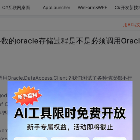
AppLauncher
WinForm&WPF
C#开发新技
C#互联网桌面应用
用AI写
数的oracle存储过程是不是必须调用Oracl
racle.DataAccess.Client？我们测试了各种情况都不行
带的odp.net时发生的错误：
f Oracle client
ction”的类型初始值设定项引发异常。
d=emr;Password=password;";
on(connectStr);--此处报错