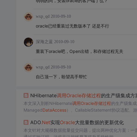
弱弱的问，安装oracle的客户端了么？
wxp_qd
2010-09-10
oracle已经重装过无数版本了 还是不行
深海之蓝
2010-09-10
重装下oracle吧，Open出错，和存储过程无关
wxp_qd
2010-09-10
自己顶一下，盼望高手帮忙
NHibernate
调用
Oracle
存储过程
的生产级集成方
本文深入剖析NHibernate
调用
Oracle
存储过程
的生产级集成
Managed
Data
Access
）、CallableStatement协议适配
acle
驱动继承断层等核心技术难点，并提供配置、映射、C#
ADO
.Net
实现
Oracle
大批量数据的更新优化
本文针对大规模数据批量提交问题，提出两种优化方案：一
通过实验证明，这些方法能够显著提升系统性能。