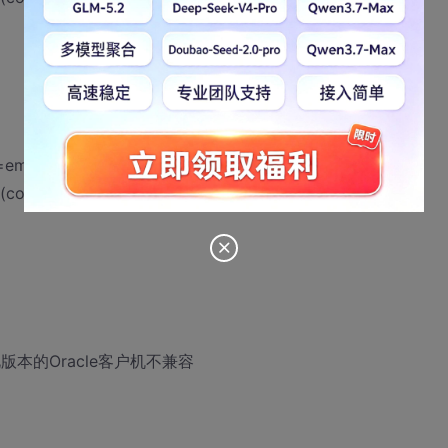
d=emr;Password=password;";
connectStr);
供程序与此版本的Oracle客户机不兼容