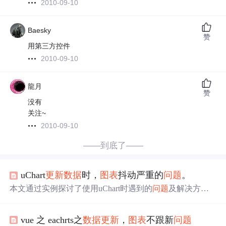
2010-09-10
Baesky
赞
用第三方控件
2010-09-10
龍月
赞
没有
关注~
2010-09-10
——到底了——
uChart
更新
数据
时，
图表
抖动严重的
问题
。
本文通过实例探讨了使用uChart时遇到的
问题
及解决方
案。作者发现每次
数据
更新
后重新初始化
图表
会导致异
常，正确的做法是在初次加载时初始化
图表
，在后续的
数
vue 之 eachrts之
数据
更新
，
图表
不跟新
问题
据
更新
过程中仅调用updateData方法来刷新
图表
数据
。