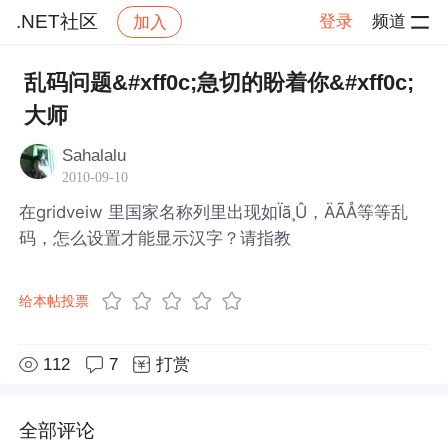
.NET社区
登录
频道
加入
帖子详情
社区
.NET社区
乱码问题&#xff0c;急切的盼着你&#xff0c;
大师
Sahalalu
2010-09-10
在gridveiw 里国家名称列里出现如Ïã¸Û，ÄÃÅ等等乱
码，怎么设置才能显示汉字？请指教
给本帖投票
112
7
打赏
全部评论