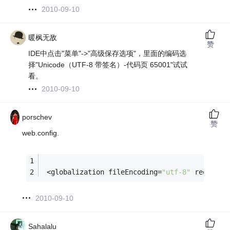
2010-09-10
暖枫无敌
赞
IDE中点击"菜单"->"高级保存选项"，里面的编码选
择"Unicode（UTF-8 带签名）-代码页 65001"试试
看。
2010-09-10
porschev
赞
web.config.
 <globalization fileEncoding=
"utf-8"
 requestE
2010-09-10
Sahalalu