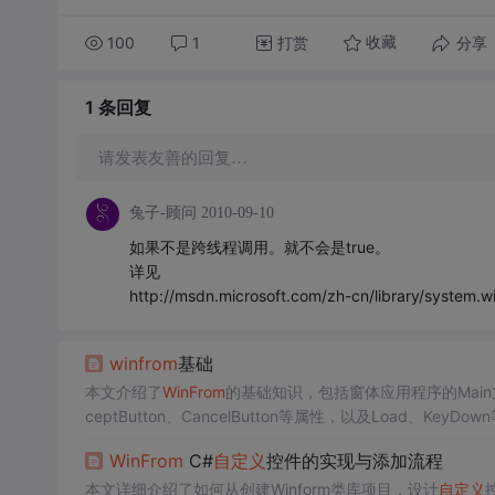
100
1
打赏
分享
收藏
1 条
回复
请发表友善的回复…
兔子-顾问
2010-09-10
如果不是跨线程调用。就不会是true。
详见
http://msdn.microsoft.com/zh-cn/library/system.w
winfrom
基础
本文介绍了
WinFrom
的基础知识，包括窗体应用程序的Mai
ceptButton、CancelButton等属性，以及Load、KeyDow
x、TreeView等控件的使用。
WinFrom
C#
自定义
控件的实现与添加流程
本文详细介绍了如何从创建Winform类库项目，设计
自定义