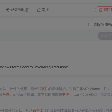
转发到动态
举报
写回
切换为时间
发表回
indows.forms.control.invokerequired.aspx
n方法、控件的使用、属性和
事件
的详细解析。讲解了窗体的Name、Text
n等
事件
。还涉及了按钮、文本框的属性和
事件
，以及PictureBox、Comb
控件属性和方法，到将
自定义
控件添加到工具箱并分析代码的全过程，适合