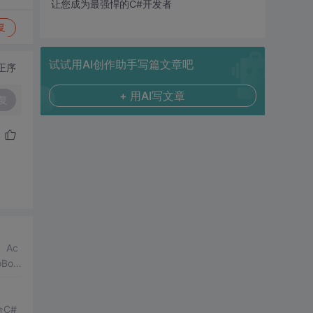
让您成为最强悍的C#开发者
复
试试用AI创作助手写篇文章吧
正序
+ 用AI写文章
复
、Ac
oBo
C#