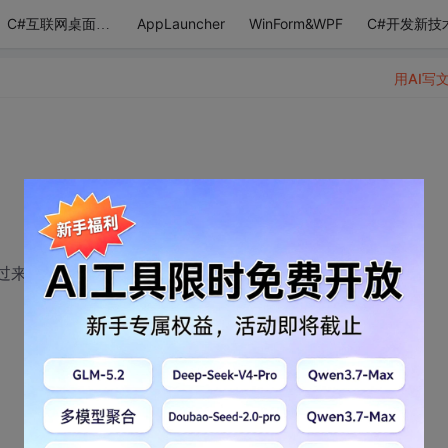
AppLauncher
WinForm&WPF
C#开发新技
C#互联网桌面应用
用AI写
递过来的