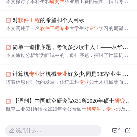
本文探讨了本科生和
研究生
毕业后工资的差距，指出考研
的机会成本，包括学费、奖助学金以及考研成本。数据显
示，
研究生
的起薪通常高于本科生，尤其在一线城市。同
对
软件工程
的希望和个人目标
时，文章提到了工作和考研的利弊，一些人认为工作可以
带来实践经验，而考研能提升
专业
素养和就业竞争力。最
本文阐述了一名
软件工程
专业
大学生对
专业
学习的期望，
终，选择取决于个人的
专业
、人生规划和所处的城市。
强调系统学习新技术、理论与实践结合、创新精神培养、
国际化视野以及职业规划。同时，提出了个人发展目标，
简单一道排序题，考倒多少读书人！——从华为一道面试题浅谈计算机
包括掌握编程基础、参与项目、发表论文、拓展人脉及
研
究生
深造或就业准备。
本文通过分析华为面试中的一道排序题，探讨了计算机
专
业
在校
大学生如何有效学习
专业
课程以应对就业挑战。作
者强调了基础理论知识的重要性，提出注重基础知识、加
计算机
专业
比机械
专业
好多少,同是985毕业生,计算机
强心理素质训练，并分享了对面试题目的理解和解答方
法。
随着信息化时代的发展，传统工科
专业
如土木机械等面临
就业难的问题。这些
专业
的学生毕业后往往面临较差的工
作环境和较低的薪酬待遇，与计算机等新兴
专业
形成鲜明
【调剂】中国航空研究院631所2020年硕士
研究生
预
对比。尽管如此，通过
在校
期间
努力学习和提升自身能
力，传统工科
专业
的学生仍有机会获得较好的发展。
航空工业631所招收2020年全公费硕士
研究生
，
专业
涉及计
算机科学与技术、
软件工程
及计算数学，提供丰厚待遇及
奖学金，面向指定重点高校统招统分考生。
5
说点什么…