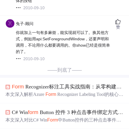
体的按钮
2010-09-10
兔子-顾问
赞
你就加上一句有多麻烦，能实现就可以了。换其他方
式，例如用api:SetForegroundWindow，还要声明和
调用，不论用什么都要调用的。你show已经是很简单
的了。
2010-09-10
——到底了——
Form
Recognizer标注工具实战指南：从零构建高质量文档AI训练数据
本文深入解析Azure
Form
Recognizer Labeling Tool的核心设
计逻辑与实操要点，涵盖环境配置（CORS、Blob访问层
级、区域一致性）、标签体系构建（类型定义、嵌套关
C# Win
form
Button 控件 3 种点击事件绑定方式对比：委托 vs 事件 vs
系、命名规范）、文档标注技巧（Smart Selection调优、跨
页字段合并、印章与手写体双轨标注）及数据导出验证。
本文深入对比C# Win
Form
中Button控件的三种点击事件绑
重点强调其作为文档AI训练前哨站的关键作用：将业务语
定方式：
属性
面板可视化绑定、委托实例显式绑定及事件