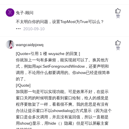
兔子-顾问
赞
不太明白你的问题，设置TopMost为True可以么？
2010-09-10
wangcaidpjxwq
赞
[Quote=引用 1 楼 wuyazhe 的回复:]
你就加上一句有多麻烦，能实现就可以了。换其他方
式，例如用api:SetForegroundWindow，还要声明和
调用，不论用什么都要调用的。你show已经是很简单
的了。
[/Quote]
加我那一句是可以实现功能。可是效果不好，在提示
窗口关闭的时候明显的看到窗口绘制，给人的感觉是
程序要散架了一样，看着很不爽。我的意思是有没有
办法让提示窗口不以showdialog()方式显示（因为这个
窗口是会多次调用，并且没有返回值，所以一直都是
用show()显示，用hide（）隐藏）但是可以屏蔽主窗