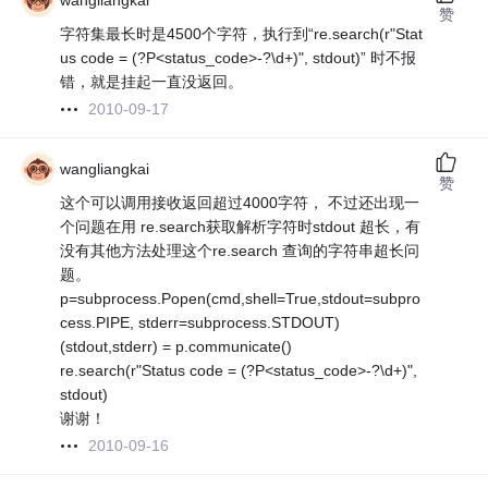
wangliangkai
赞
字符集最长时是4500个字符，执行到“re.search(r"Stat
us code = (?P<status_code>-?\d+)", stdout)” 时不报
错，就是挂起一直没返回。
2010-09-17
wangliangkai
赞
这个可以调用接收返回超过4000字符， 不过还出现一
个问题在用 re.search获取解析字符时stdout 超长，有
没有其他方法处理这个re.search 查询的字符串超长问
题。
p=subprocess.Popen(cmd,shell=True,stdout=subpro
cess.PIPE, stderr=subprocess.STDOUT)
(stdout,stderr) = p.communicate()
re.search(r"Status code = (?P<status_code>-?\d+)",
stdout)
谢谢！
2010-09-16