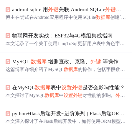
android sqlite 用
外键
关联,Android SQLite
外键
语法错
博主在尝试在Android应用程序中使用SQLite
数据库
创建`团
队`和`球员`表时遇到了
外键
引用错误。他们试图在`球员`表
中
设置
一个
外键
，该
外键
引用`团队`表的自动递增_ID字
物联网开发实战：ESP32与4G模组集成指南
段，但在执行SQL创建语句时遇到了语法错误。
问题
出现
在`FOREIGN KEY`的定义上。虽然`团队`表创建成功并能
本文记录了一个关于使用LinqToSql更新用户表中角色字段
读取
数据，但添加`球员`表时出现了
问题
。他们寻求帮助
(RoleID)作为
外键
时遇到的
问题
及解决过程。当尝试更新R
来解决这个明显的语法错误。
oleID时会报错，通过调整“自动同步”
设置
及修改
数据库
读
MySQL
数据库
增删查改、克隆、
外键
等操作
取
类的静态属性最终解决了该
问题
。
这篇博客详细介绍了MySQL
数据库
的操作，包括字段数据
类型、查看
数据库
信息、SQL语句的基本操作如创建删除
数据库
和表、添加删除修改记录。还深入讨论了数据表高
在MySQL
数据库
表中
设置
外键
是否会影响性能？
级操作如克隆表、自增字段以及
外键
约束，确保数据的完
整性和一致性。
本文探讨了MySQL
数据库
中
设置
外键
对性能的影响。
外键
可确保数据一致性，但会影响性能，如写入变慢、增加存
储开销、影响事务并发等。不过，
读取
性能通常不受直接
python+flask后端开发~进阶系列 | Flask后端ORM模型的
影响。同时，文章给出了优化建议，如添加索引、避免不
必要
外键
、特定场景禁用检查、用应用层约束替代等。
本文深入探讨了在Flask后端开发中，如何使用ORM模型的
外键
来建立和管理
数据库
表之间的关系。通过Flask-SQLAl