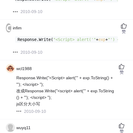
2010-09-10
infim
赞
 Response.Write(
"<Script> alert('"
+
exp
+
"') </scri
2010-09-10
wcl1988
赞
Response.Write("<Script> alert('" + exp.ToString() +
"'); </script> ");
改成Response.Write("<script> alert('" + exp.ToString
() + "'); </script> ");
js区分大小写
2010-09-10
wuyq11
赞