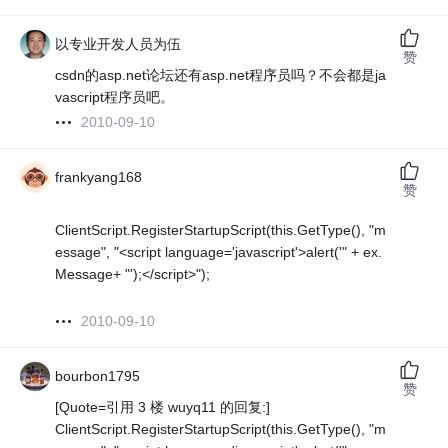
以专业开发人员为伍
赞
csdn的asp.net论坛还有asp.net程序员吗？不会都是ja
vascript程序员吧。
2010-09-10
frankyang168
赞
ClientScript.RegisterStartupScript(this.GetType(), "m
essage", "<script language='javascript'>alert('" + ex.
Message+ "');</script>");
2010-09-10
bourbon1795
赞
[Quote=引用 3 楼 wuyq11 的回复:]
ClientScript.RegisterStartupScript(this.GetType(), "m