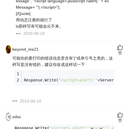
essage", "<script language='javascript'>alert('" + ex.
Message+ "');</script>");
[/Quote]
用动态注册的就行了
ls那样写有可能会出不来。
2010-09-10
beyond_me21
赞
可能你的要打印的错误信息里含有')"或单引号之类的，这
样写是没有错的，建议你改成这样试一下
Response.Write(
"<script>alert('"
+Server.HtmlE
2010-09-10
infim
赞
Response.Write(
"<script> alert('"
+
exp
+
"') </scrip