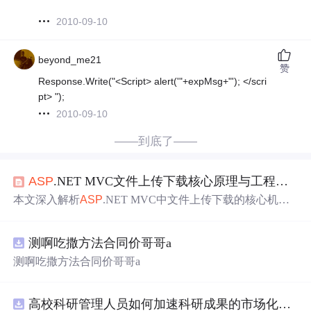
2010-09-10
beyond_me21
赞
Response.Write("<Script> alert('"+expMsg+"'); </scri
pt> ");
2010-09-10
——到底了——
ASP
.NET MVC文件上传下载核心原理与工程实践
本文深入解析
ASP
.NET MVC中文件上传下载的核心机
制，涵盖multipart/form-data协议本质、HttpPostedFileBase流
生命周期管理、FileResult三类返回策略（FilePathResult/File
测啊吃撒方法合同价哥哥a
ContentResult/FileStreamResult）的底层差异与选型依据。
重点阐述单/多文件上传实现、数据库二进制存储优化、安
测啊吃撒方法合同价哥哥a
全加固七道防线、大文件分片上传及云存储迁移方案，强
调内存模型、IIS管道行为与工程稳定性设计。
高校科研管理人员如何加速科研成果的市场化转化？.docx