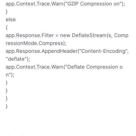
app.Context.Trace.Warn("GZIP Compression on");
}
else
{
app.Response.Filter = new DeflateStream(s, Comp
ressionMode.Compress);
app.Response.AppendHeader("Content-Encoding",
"deflate");
app.Context.Trace.Warn("Deflate Compression o
n");
}
}
}
}