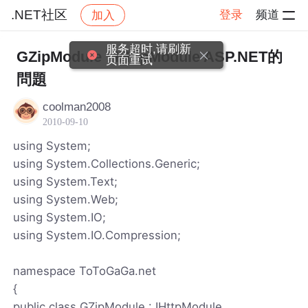
.NET社区
登录
频道
加入
帖子详情
社区
.NET社区
服务超时,请刷新
GZipModule : IHttpModule ASP.NET的
页面重试
問題
coolman2008
2010-09-10
using System;
using System.Collections.Generic;
using System.Text;
using System.Web;
using System.IO;
using System.IO.Compression;
namespace ToToGaGa.net
{
public class GZipModule : IHttpModule