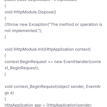
{
void IHttpModule.Dispose()
{
//throw new Exception("The method or operation is
not implemented.");
}
void IHttpModule.Init(HttpApplication context)
{
context.BeginRequest += new EventHandler(conte
xt_BeginRequest);
}
void context_BeginRequest(object sender, EventAr
gs e)
{
HttpApplication app = (HttpApplication)sender;