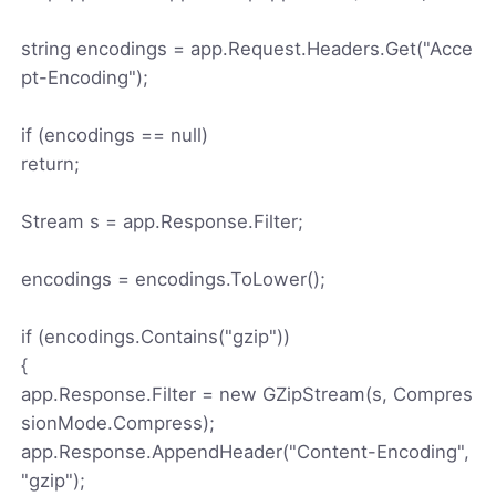
string encodings = app.Request.Headers.Get("Acce
pt-Encoding");
if (encodings == null)
return;
Stream s = app.Response.Filter;
encodings = encodings.ToLower();
if (encodings.Contains("gzip"))
{
app.Response.Filter = new GZipStream(s, Compres
sionMode.Compress);
app.Response.AppendHeader("Content-Encoding",
"gzip");