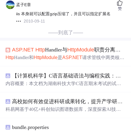
孟子E章
赞
iis 本身就可以配置gzip压缩了，并且可以指定扩展名
2010-09-11
——到底了——
ASP.NET
Http
Handler与
Http
Module
职责分离原理
Http
Handler和
Http
Module
是
ASP.NET
请求管线中两类核心
组件，分别承担响应内容生成与横切逻辑处理职责。其设
计基于
HTTP
协议规范与管线事件驱动机制，通过24个标
【计算机科学】C语言基础语法与编程实践：湖南科技大学期末考试核心知识点解析
准化事件节点实现精确的执行时机控制。
Http
Handler作为
唯一拥有ProcessRequest调用权的组件，直接操作Response.
内容概要：本文档为湖南科技大学C语言期末考试的试题
OutputStream，决定最终响应体；而
Http
Module
以事件订
库，主要包含多套选择题，涵盖C语言的基础知识点，如
阅方式介入各阶段，适用于日志、认证、压缩等全局性功
基本数据类型、运算符与表达式、控制结构（if、switch、
能。这种职责分离架构支撑了高内聚、低耦合的系统演
高校如何有效促进科研成果转化，提升产学研合作效率？.docx
循环）、数组、字符串处理、函数定义与调用、指针初步
进，也是理解ASP.N
等内容。题目形式为单项选择题，每道题后附有正确答
科易网基于40亿+科创知识图谱数据库，深度探索AI技术
案，旨在帮助学生巩固C语言语法和程序逻辑理解，提升
在技术转移、成果转化、技术经纪、知识产权、产业创
编程实践能力。; 适合人群：适用于高等院校计算机相关专
新、科技招商等垂直领域的多样化应用场景，研究科技创
业学习C语言课程的学生，特别是准备期末考试或需要强
bundle.properties
新领域的AI+数智化解决方案，推动科技创新与产业创新