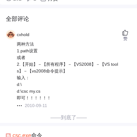
全部评论
cxhold
赞
两种方法
1.path设置
或者
2.【开始】－【所有程序】－【VS2008】－【VS tool
s】－【vs2008命令提示】
输入：
d:\
d:\csc my.cs
即可！！！！！！
2010-09-11
——到底了——
csc
.
exe
命令