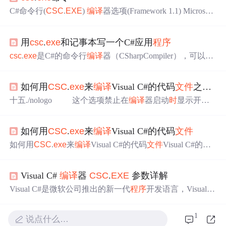
C#命令行(
CSC
.
EXE
)
编译
器选项(Framework 1.1) Microsoft
Visual Studio .NET 2003 IDE在给我们编程带来方便的同
时
，也带给了我们无知，在没有vs2003的情况下怎么
编译
我
用
csc
.
exe
和记事本写一个C#应用
程序
们的C#
文件
呢？还是回到原始的命令行
编译
吧。下面我将
把Framework1.1中的
编译
命令全部介绍一下。 第一部分：
csc
.
exe
是C#的命令行
编译
器（CSharpCompiler），可以
编
命令介绍。 选项 用途 @
指定
响应
文件
译
C#源
程序
成可执行
程序
。它与Visual Studio等IDE（Integr
ated Development Environment，集成开发环境）的区别是，
如何用
CSC
.
exe
来
编译
Visual C#的代码
文件
之四(转)
csc
.
exe
只是将用C#语言编写的源
程序
文件
编译
成.
exe
、.dl
l等
文件
，它只是一个
编译
器，而IDE提供丰富的调试、运
十五./nologo 这个选项禁止在
编译
器启动
时
显示开始
行功能，提供很多view视图以及解决方案管理器等
文件
组
标志和
编译
过程中显示报告信息。 例子：
csc
/nologo
织功能。
csc
.
exe
包含在.NET Framework SDK(Software De
my.cs 十六./nooutput
编译
文件
，但不创建任何
输
velopm
如何用
CSC
.
exe
来
编译
Visual C#的代码
文件
出
文件
。用户可以看到任何
编译
错误和警告。 例子：
如何用
CSC
.
exe
来
编译
Visual C#的代码
文件
Visual C#的
编
译
器和以往编程语言的
编译
器有着明显的不同。其最大的
不同点就是，以往的
程序
编译
器是把编写好的
程序
代码
编
Visual C#
编译
器
CSC
.
EXE
参数详解
译
生成可以直接为计算机所使用的机器语言。虽然Visual C
#的
编译
器也可以把编写好的
程序
代码
编译
成
EXE
或者是D
Visual C#是微软公司推出的新一代
程序
开发语言，Visual C
LL
文件
，但这种
文件
只是一种IL
文件
（中间语言），此IL
#是微软公司.Net FrameWork框架中的一个重要的组成部
文件
不能直接被计算机使用。只是当此IL
文件
被调用的
时
分，也是微软公司向
程序
员极力推荐一个新的
程序
开发平
1
说点什么…
候
台。和以往的开发语言相比较，他有更强大功能，更高的