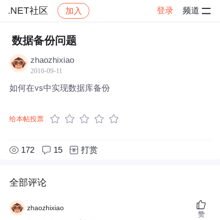
.NET社区
登录
频道
加入
帖子详情
社区
.NET社区
数据备份问题
zhaozhixiao
2010-09-11
如何在vs中实现数据库备份
给本帖投票
172
15
打赏
全部评论
zhaozhixiao
赞