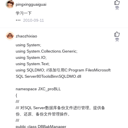
pingxingguaiguai
赞
学习一下
2010-09-11
zhaozhixiao
赞
using System;
using System.Collections.Generic;
using System.IO;
using System.Text;
using SQLDMO; //添加引用C:Program FilesMicrosoft
SQL Server80ToolsBinnSQLDMO.dll
namespace JXC_proBLL
{
///
/// 对SQL Server数据库备份文件进行管理。提供备
份、还原、备份文件管理操作。
///
public class DBBakManager