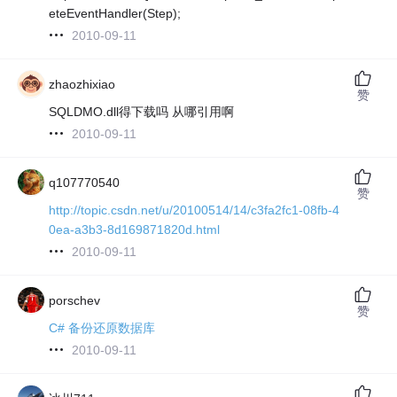
eteEventHandler(Step);
2010-09-11
zhaozhixiao
赞
SQLDMO.dll得下载吗 从哪引用啊
2010-09-11
q107770540
赞
http://topic.csdn.net/u/20100514/14/c3fa2fc1-08fb-4
0ea-a3b3-8d169871820d.html
2010-09-11
porschev
赞
C# 备份还原数据库
2010-09-11