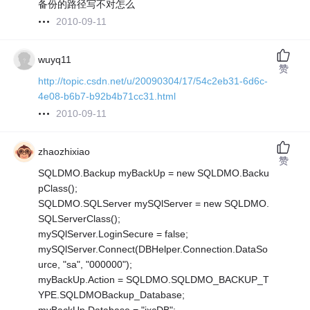
备份的路径写不对怎么
2010-09-11
wuyq11
赞
http://topic.csdn.net/u/20090304/17/54c2eb31-6d6c-
4e08-b6b7-b92b4b71cc31.html
2010-09-11
zhaozhixiao
赞
SQLDMO.Backup myBackUp = new SQLDMO.Backu
pClass();
SQLDMO.SQLServer mySQlServer = new SQLDMO.
SQLServerClass();
mySQlServer.LoginSecure = false;
mySQlServer.Connect(DBHelper.Connection.DataSo
urce, "sa", "000000");
myBackUp.Action = SQLDMO.SQLDMO_BACKUP_T
YPE.SQLDMOBackup_Database;