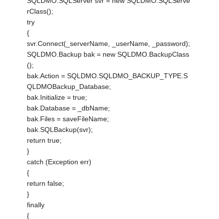
SQLDMO.SQLServer svr = new SQLDMO.SQLServe
rClass();
try
{
svr.Connect(_serverName, _userName, _password);
SQLDMO.Backup bak = new SQLDMO.BackupClass
();
bak.Action = SQLDMO.SQLDMO_BACKUP_TYPE.S
QLDMOBackup_Database;
bak.Initialize = true;
bak.Database = _dbName;
bak.Files = saveFileName;
bak.SQLBackup(svr);
return true;
}
catch (Exception err)
{
return false;
}
finally
{