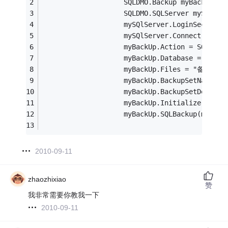
                    SQLDMO.Backup myBackUp = 
                    SQLDMO.SQLServer mySQlSer
                    mySQlServer.LoginSecure =
                    mySQlServer.Connect(conn
                    myBackUp.Action = SQLDMO.
                    myBackUp.Database = "数
                    myBackUp.Files = "备份文
                    myBackUp.BackupSetName 
                    myBackUp.BackupSetDesc
                    myBackUp.Initialize = tru
                    myBackUp.SQLBackup(mySQlS
2010-09-11
zhaozhixiao
赞
我非常需要你教我一下
2010-09-11