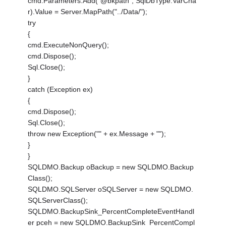
cmd.Parameters.Add("@bkpath", SqlDbType.VarCha
r).Value = Server.MapPath("../Data/");
try
{
cmd.ExecuteNonQuery();
cmd.Dispose();
Sql.Close();
}
catch (Exception ex)
{
cmd.Dispose();
Sql.Close();
throw new Exception("" + ex.Message + "");
}
}
SQLDMO.Backup oBackup = new SQLDMO.Backup
Class();
SQLDMO.SQLServer oSQLServer = new SQLDMO.
SQLServerClass();
SQLDMO.BackupSink_PercentCompleteEventHandl
er pceh = new SQLDMO.BackupSink_PercentCompl