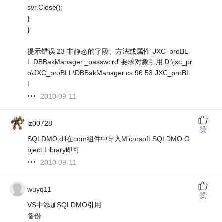
svr.Close();
}
}
提示错误 23 非静态的字段、方法或属性“JXC_proBL
L.DBBakManager._password”要求对象引用 D:\jxc_pr
o\JXC_proBLL\DBBakManager.cs 96 53 JXC_proBL
L
2010-09-11
lz00728
赞
SQLDMO.dll在com组件中导入Microsoft SQLDMO O
bject Library即可
2010-09-11
wuyq11
赞
VS中添加SQLDMO引用
备份