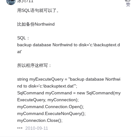
冰川711
赞
用SQL语句就可以了。
比如备份Northwind
SQL：
backup database Northwind to disk='c:\backuptext.d
at'
所以程序这样写：
string myExecuteQuery = "backup database Northwi
nd to disk='c:\backuptext.dat'";
SqlCommand myCommand = new SqlCommand(my
ExecuteQuery, myConnection);
myCommand.Connection.Open();
myCommand.ExecuteNonQuery();
myConnection.Close();
2010-09-11