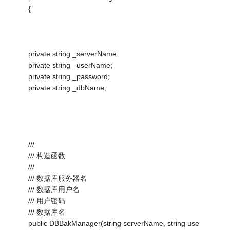
{
private string _serverName;
private string _userName;
private string _password;
private string _dbName;
///
/// 构造函数
///
/// 数据库服务器名
/// 数据库用户名
/// 用户密码
/// 数据库名
public DBBakManager(string serverName, string use