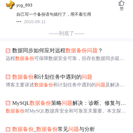
ycg_893
赞
自己写一个备份语句就行了，用不着引用
2010-09-11
——到底了——
数据同步如何应对远程
数据备份
问题
？
远程
数据备份
可保障数据安全可靠，但存在数据同步延
迟、一致性风险等
问题
。本文分析了网络、安全、一致性
等常见
问题
，介绍了增量备份、快照备份等同步方式，以
数据备份
和计划任务中遇到的
问题
及乐观锁、悲观锁处理冲突，还提及分布式计算和数据压
缩优化效率与稳定性。
博客主要讲述
数据备份
和计划任务中遇到的
问题
及解决办
法。
数据备份
时因.csv未加入无法生成表格，用Java包发送
邮件可解决；计划任务方面，因root为目录致任务无法保
MySQL
数据备份
策略
问题
解决：诊断、修复与优化
存，删除重建root文件后可保存，但脚本单独能执行，做计
划任务却不行，经尝试最终解决。
数据备份
对MySQL数据库安全和可靠至关重要。本文探讨
了MySQL
数据备份
策略
问题
，包括重要性、常见
问题
，介
绍了诊断方法，如检查备份日志、分析性能等，还阐述了
数据备份
_
数据备份
常见
问题
与分析
修复
问题
的措施，如解决备份失败、优化性能等，最后说