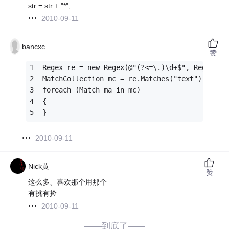
str = str + "*";
2010-09-11
bancxc
赞
Regex re = new Regex(@"(?<=\.)\d+$", RegexOpt
MatchCollection mc = re.Matches("text");
foreach (Match ma in mc)
{
}
2010-09-11
Nick黄
赞
这么多、喜欢那个用那个
有挑有捡
2010-09-11
——到底了——