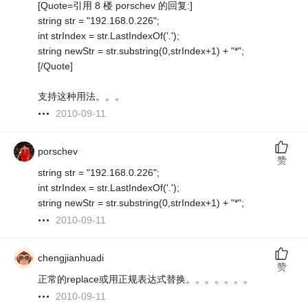
[Quote=引用 8 楼 porschev 的回复:]
string str = "192.168.0.226";
int strIndex = str.LastIndexOf('.');
string newStr = str.substring(0,strIndex+1) + "*";
[/Quote]
支持这种用法。。。
2010-09-11
porschev
赞
string str = "192.168.0.226";
int strIndex = str.LastIndexOf('.');
string newStr = str.substring(0,strIndex+1) + "*";
2010-09-11
chengjianhuadi
赞
正常的replace或用正规表达式替换。。。。。。。
2010-09-11