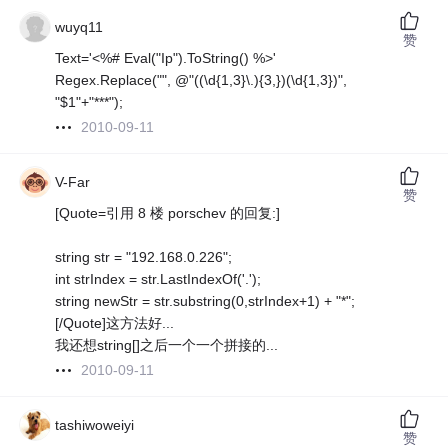
wuyq11
赞
Text='<%# Eval("Ip").ToString() %>'
Regex.Replace("", @"((\d{1,3}\.){3,})(\d{1,3})",
"$1"+"***");
2010-09-11
V-Far
赞
[Quote=引用 8 楼 porschev 的回复:]
string str = "192.168.0.226";
int strIndex = str.LastIndexOf('.');
string newStr = str.substring(0,strIndex+1) + "*";
[/Quote]这方法好...
我还想string[]之后一个一个拼接的...
2010-09-11
tashiwoweiyi
赞