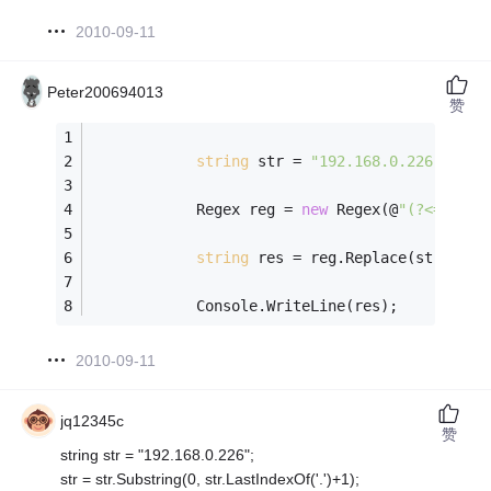
2010-09-11
Peter200694013
赞
string
 str = 
"192.168.0.226"
;
            Regex reg = 
new
 Regex(@
"(?<=\.)\d
string
 res = reg.Replace(str, 
"*"
            Console.WriteLine(res);
2010-09-11
jq12345c
赞
string str = "192.168.0.226";
str = str.Substring(0, str.LastIndexOf('.')+1);