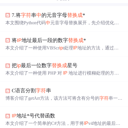
7.将
字符
串
中
的元音字母
替换成
*
本文围绕Python代码
中
元音字母替换展开，先介绍优化前
代码执行流程及缺点，即每次替换都遍历整个
字符
串，效
率低。接着阐述AI优化后代码执行流程，还讲解了优化后
将
IP
地址最后一段的数字
替换成
*
出现的陌生知识点，如条件判断语句和
字符
串累加的性能
问题。
本文介绍了一种使用VBScr
ip
t处理
IP
地址的方法，通过将
I
P
地址拆分为数组并重新组合来演示
字符
串操作技巧。
把
ip
最后一位数字
替换成
星号
本文介绍了一种使用 PHP 对
IP
地址进行模糊处理的方
法，通过 preg_replace 函数实现对
IP
地址
中
部分数字的替
换。
C语言分割
字符
串
博客介绍了getArr方法，该方法可将含有分号的
字符
串一分
为二，但存在缺点，会改变源
字符
串，把其
中
的分号
替换
成
截止符。
IP
地址*号代替函数
本文介绍了一个简单的C#方法，用于将
IP
v4地址的最后一