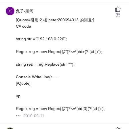
兔子-顾问
赞
[Quote=引用 2 楼 peter200694013 的回复:]
C# code
string str = "192.168.0.226";
Regex reg = new Regex(@"(?<=\.)\d+(?![\d.])");
string res = reg.Replace(str, "*");
Console.WriteLine(r……
[/Quote]
up
Regex reg = new Regex(@"(?<=\.)\d{3}(?![\d.])");
2010-09-11