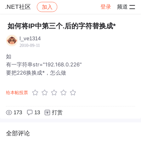
.NET社区
登录
频道
加入
帖子详情
社区
.NET社区
如何将IP中第三个.后的字符替换成*
l_ve1314
2010-09-11
如
有一字符串str="192.168.0.226"
要把226换换成*，怎么做
给本帖投票
173
13
打赏
全部评论