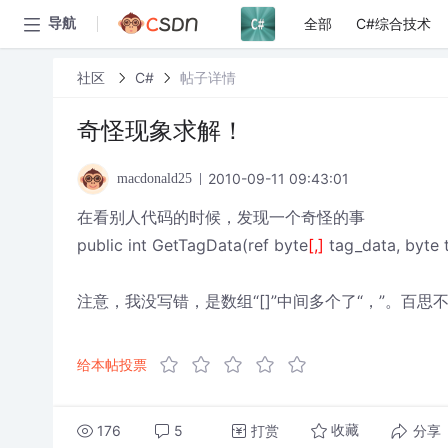
全部
C#综合技术
导航
社区
C#
帖子详情
奇怪现象求解！
2010-09-11 09:43:01
macdonald25
在看别人代码的时候，发现一个奇怪的事
public int GetTagData(ref byte
[,]
tag_data, byte 
注意，我没写错，是数组“[]”中间多个了“，”。百
给本帖投票
176
5
打赏
分享
收藏