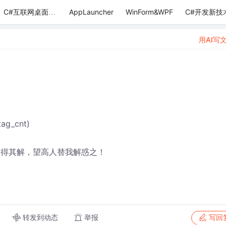
AppLauncher
WinForm&WPF
C#开发新技
C#互联网桌面应用
用AI写
tag_cnt)
思不得其解，望高人替我解惑之！
转发到动态
举报
写回