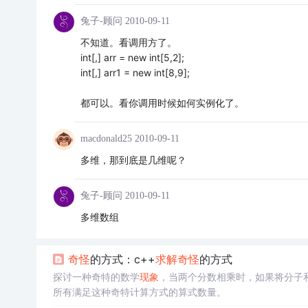
兔子-顾问
2010-09-11
不知道。看调用方了。
int[,] arr = new int[5,2];
int[,] arr1 = new int[8,9];
都可以。看你调用时候如何实例化了。
macdonald25
2010-09-11
多维，那到底是几维呢？
兔子-顾问
2010-09-11
多维数组
奇怪
的方式：c++
求解
奇怪
的方式
探讨一种奇特的数学
现象
，当两个分数相乘时，如果将分子
所有满足这种奇特计算方式的算式数量。