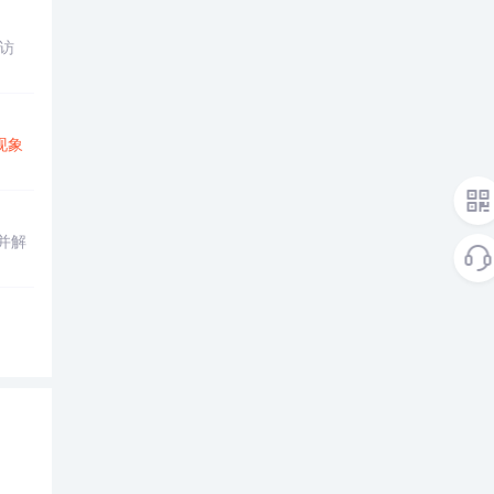
访
现象
并解
。