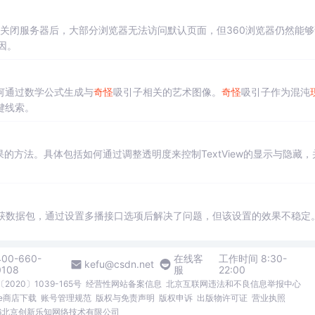
关闭服务器后，大部分浏览器无法访问默认页面，但360浏览器仍然能够
原因。
何通过数学公式生成与
奇怪
吸引子相关的艺术图像。
奇怪
吸引子作为混沌
键线索。
示效果的方法。具体包括如何通过调整透明度来控制TextView的显示与隐藏，
捕获数据包，通过设置多播接口选项后解决了问题，但该设置的效果不稳定
400-660-
在线客
工作时间 8:30-
kefu@csdn.net
0108
服
22:00
2020〕1039-165号
经营性网站备案信息
北京互联网违法和不良信息举报中心
me商店下载
账号管理规范
版权与免责声明
版权申诉
出版物许可证
营业执照
026北京创新乐知网络技术有限公司