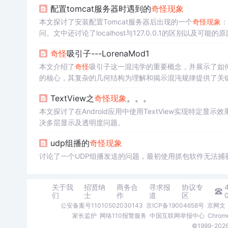
配置tomcat服务器时遇到的
奇怪
现象
本文探讨了安装配置Tomcat服务器后出现的一个
奇怪
现象
：
问。文中还讨论了localhost与127.0.0.1的区别以及可能的
奇怪
吸引子---LorenaMod1
本文介绍了
奇怪
吸引子这一混沌学的重要概念，并展示了如
的核心，其复杂的几何结构为理解和揭示混沌规律提供了关
TextView之
奇怪
现象
。。。
本文探讨了在Android应用中使用TextView实现特定显
决多层显示及透明度问题。
udp组播的
奇怪
现象
讨论了一个UDP组播发送的问题，最初使用抓包软件无法
关于我
招贤纳
商务合
寻求报
协议专
们
士
作
道
区
公安备案号11010502030143
京ICP备19004658号
京网文〔
家长监护
网络110报警服务
中国互联网举报中心
Chro
©1999-2