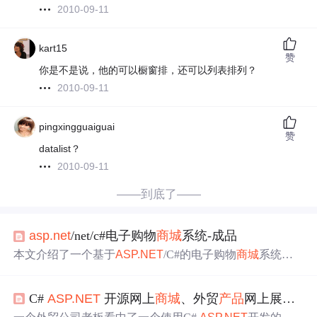
2010-09-11
kart15
赞
你是不是说，他的可以橱窗排，还可以列表排列？
2010-09-11
pingxingguaiguai
赞
datalist？
2010-09-11
——到底了——
asp.net
/net/c#电子购物
商城
系统-成品
本文介绍了一个基于
ASP.NET
/C#的电子购物
商城
系统，
利用Microsoft .NET开发工具和SQL Server 2000构建。系统
采用软件生命周期法进行开发，包括后台数据库、管理及
C#
ASP.NET
开源网上
商城
、外贸
产品
网上展示的几个
网页设计。关键功能包括商品浏览、购物车、用户信息管
理和订单处理。