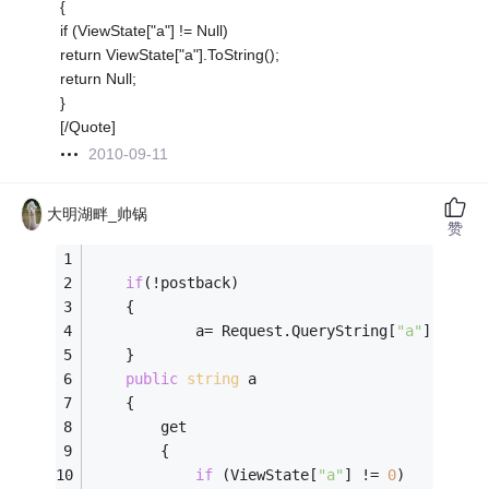
{
if (ViewState["a"] != Null)
return ViewState["a"].ToString();
return Null;
}
[/Quote]
2010-09-11
大明湖畔_帅锅
赞
if
(!postback)
    {
            a= Request.QueryString[
"a"
].Tostr
    }
public
string
 a
    {
        get
        {
if
 (ViewState[
"a"
] != 
0
)