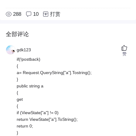
288
10
打赏
全部评论
gdk123
赞
if(!postback)
{
a= Request.QueryString["a"].Tostring();
}
public string a
{
get
{
if (ViewState["a"] != 0)
return ViewState["a"].ToString();
return 0;
}