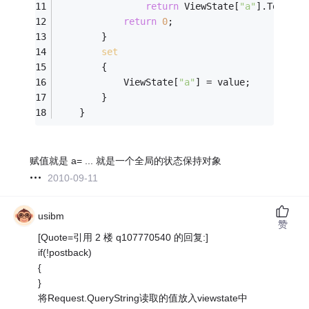
return
 ViewState[
"a"
].ToStrin
return
0
;
        }
set
        {
            ViewState[
"a"
] = value;
        }
    }
赋值就是 a= ... 就是一个全局的状态保持对象
2010-09-11
usibm
赞
[Quote=引用 2 楼 q107770540 的回复:]
if(!postback)
{
}
将Request.QueryString读取的值放入viewstate中