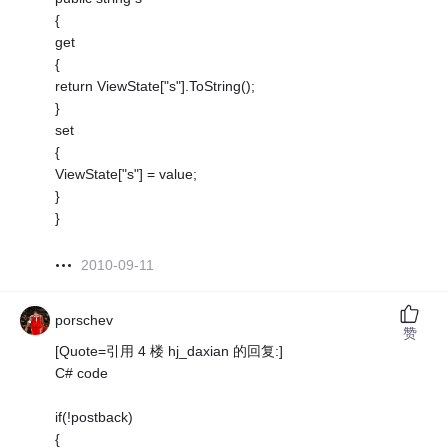
{
get
{
return ViewState["s"].ToString();
}
set
{
ViewState["s"] = value;
}
}
2010-09-11
porschev
赞
[Quote=引用 4 楼 hj_daxian 的回复:]
C# code
if(!postback)
{