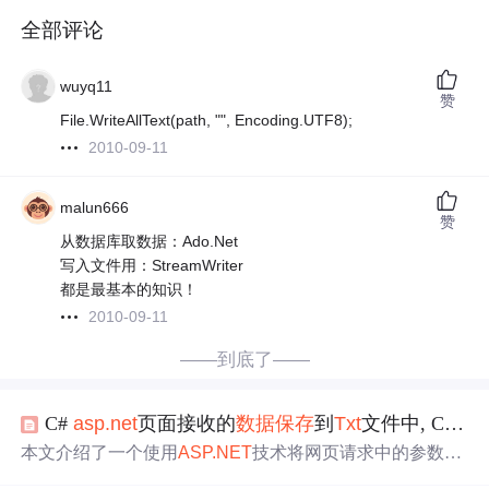
全部评论
wuyq11
赞
File.WriteAllText(path, "", Encoding.UTF8);
2010-09-11
malun666
赞
从数据库取数据：Ado.Net
写入文件用：StreamWriter
都是最基本的知识！
2010-09-11
——到底了——
C#
asp.net
页面接收的
数据
保存
到
Txt
文件中, C#将
本文介绍了一个使用
ASP.NET
技术将网页请求中的参数值
保存
到
TXT
文件的方法。通过具体的代码示例展示了如何