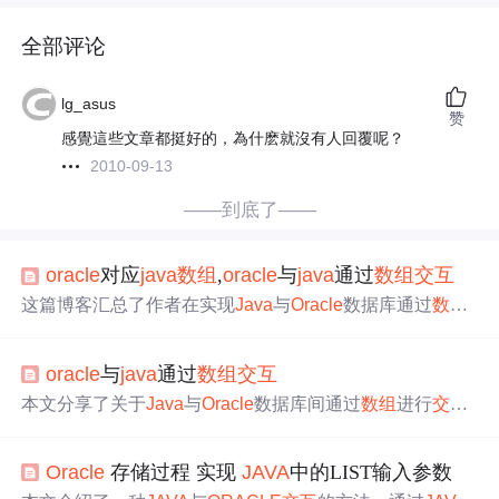
全部评论
lg_asus
赞
感覺這些文章都挺好的，為什麽就沒有人回覆呢？
2010-09-13
——到底了——
oracle
对应
java
数组
,
oracle
与
java
通过
数组
交互
这篇博客汇总了作者在实现
Java
与
Oracle
数据库通过
数组
交互
过程中的学习资源和关键步骤，包括Varray与Table的
区别、
Oracle
ARRAY的使用、DBCP连接池的配置以及
Ja
oracle
与
java
通过
数组
交互
va
传递和接收
数组
的示例代码。作者特别指出，虽然网上
资料丰富，但应注意某些方法的误述，如
Oracle
数组
的nex
本文分享了关于
Java
与
Oracle
数据库间通过
数组
进行
交互
t和exists方法并不直接用于获取元素。通过这些资料，读者
的经验，包括
Java
传递
数组
给
Oracle
及从
Oracle
接收
数组
可以更好地理解和实现
Java
与
Oracle
之间的
数组
交互
功
。文中汇总了多篇参考文献，涵盖
Oracle
数组
的基础知
能。
Oracle
存储过程 实现
JAVA
中的LIST输入参数
识、内置方法介绍、Varray与Table的区别等内容。