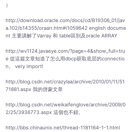
）
http://download.oracle.com/docs/cd/B19306_01/jav
a.102/b14355/oraarr.htm#i1059642 english docume
nt 主要講解了Varray 和 table區別及oracle ARRAY
http://wv1124.javaeye.com/?page=4&show_full=tru
e 從這篇文章知道了怎么用dbcp获取底层的connectio
n。 very import!
http://blog.csdn.net/crazylaa/archive/2010/01/11/51
71881.aspx 我的啓蒙文章
http://blog.csdn.net/weikaifenglove/archive/2009/0
2/25/3936773.aspx 這個也不錯。
http://bbs.chinaunix.net/thread-1181164-1-1.html