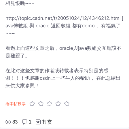
相見恨晚~~~
http://topic.csdn.net/t/20051024/12/4346212.html j
ava傳數組 與 oracle 返回數組 都有demo， 有福氣了
~~~
看過上面這些文章之后，oracle與java數組交互應該不
是難題了。
在此对这些文章的作者或转载者表示特别是的感
谢！！！也感谢csdn上一些牛人的帮助， 在此总结出
来供大家参照！
给本帖投票
83
1
打赏