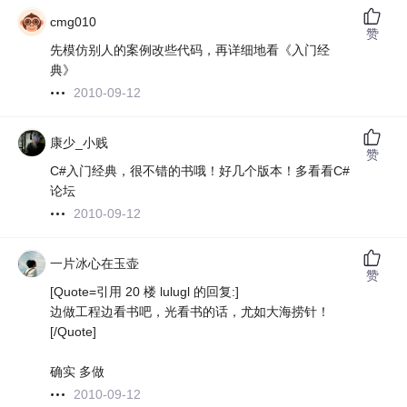
cmg010
赞
先模仿别人的案例改些代码，再详细地看《入门经
典》
2010-09-12
康少_小贱
赞
C#入门经典，很不错的书哦！好几个版本！多看看C#
论坛
2010-09-12
一片冰心在玉壶
赞
[Quote=引用 20 楼 lulugl 的回复:]
边做工程边看书吧，光看书的话，尤如大海捞针！
[/Quote]
确实 多做
2010-09-12