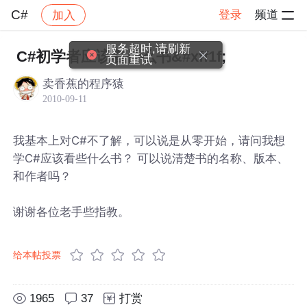
C#
登录
频道
加入
帖子详情
社区
C#
服务超时,请刷新
C#初学者应该看什么书&#xff1f;
页面重试
卖香蕉的程序猿
2010-09-11
我基本上对C#不了解，可以说是从零开始，请问我想
学C#应该看些什么书？ 可以说清楚书的名称、版本、
和作者吗？
谢谢各位老手些指教。
给本帖投票
1965
37
打赏