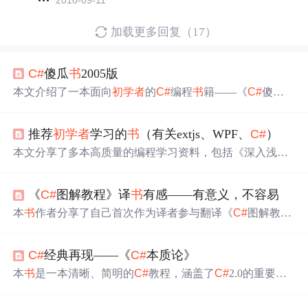
2010-09-11
加载更多回复（17）
C#
傻瓜
书
2005版
本文介绍了一本面向
初学者
的
C#
编程
书
籍——《
C#
傻瓜
书
2005版》。该
书
详细讲解了
C#
的基础知识及应用技巧。
推荐
初学者
学习的
书
（有关extjs、WPF、
C#
）
本文分享了多本高质量的编程学习资料，包括《深入浅出
ExtJS第2版》、《深入浅出WPF》和《
C#
图解教程》，覆
盖前端、桌面应用及后端开发，适合各阶段开发者提升技
《
C#
图解教程》译
书
有感——有意义，不容易
能。
本
书
作者分享了自己首次作为译者参与翻译《
C#
图解教
程》的经历，从试译到最终出版，期间克服了诸多挑战，
如准确翻译专业术语、保持原文风格等。
书
中包含大量图
C#
经典再现——《
C#
本质论》
表和实例，适合
C#
初学者
及有经验的程序员。
本
书
是一本清晰、简明的
C#
教程，涵盖了
C#
2.0的重要结
构，并与其他语言进行了全方位比较。
书
中包括思维导图
帮助理解各章节内容及其相互联系。适合
C#
初学者
及高级