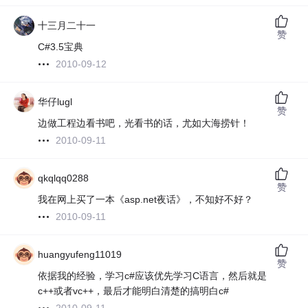
十三月二十一
赞
C#3.5宝典
2010-09-12
华仔lugl
赞
边做工程边看书吧，光看书的话，尤如大海捞针！
2010-09-11
qkqlqq0288
赞
我在网上买了一本《asp.net夜话》，不知好不好？
2010-09-11
huangyufeng11019
赞
依据我的经验，学习c#应该优先学习C语言，然后就是
c++或者vc++，最后才能明白清楚的搞明白c#