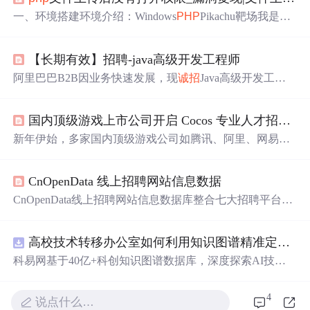
一、环境搭建环境介绍：Windows
PHP
Pikachu靶场我是在
windows主机上搭建的环境，用的是pikachu靶场
php
study下
载地址：http://
php
study.
php
.cnpikachu靶场下载地址：http
【长期有效】招聘-java高级开发工程师
s://github.com/zhuifengshaonianhanlu/pikachu文件上传漏洞：
文件上传漏洞是指由于
程序员
在对用户文件上传部分的控
阿里巴巴B2B因业务快速发展，现
诚招
Java高级开发工程
制不足或...
师。岗位不硬性要求名校背景或多种语言技能，重视候选
人沟通能力、编程质量及对J2EE领域的理解。欢迎对Web
国内顶级游戏上市公司开启 Cocos 专业人才招聘！
开发感兴趣并具备一定Java开发经验的人才加入。
新年伊始，多家国内顶级游戏公司如腾讯、阿里、网易
等，在各大招聘网站上发布了一系列针对Cocos
程序员
的招
聘信息，岗位涉及客户端开发、主程等，提供了优厚的待
CnOpenData 线上招聘网站信息数据
遇。
CnOpenData线上招聘网站信息数据库整合七大招聘平台数
据，覆盖2014年至今的岗位、企业、薪资、技能要求等结
构化字段，支持劳动力市场趋势分析、人岗匹配研究及中
高校技术转移办公室如何利用知识图谱精准定位产业需求与技术适配点？.docx
小企业就业研究。数据具多源性、长时序、高频更新与文
本挖掘潜力，广泛应用于劳动经济学、教育政策与企业HR
科易网基于40亿+科创知识图谱数据库，深度探索AI技术
决策。
在技术转移、成果转化、技术经纪、知识产权、产业创
新、科技招商等垂直领域的多样化应用场景，研究科技创
4
说点什么…
新领域的AI+数智化解决方案，推动科技创新与产业创新