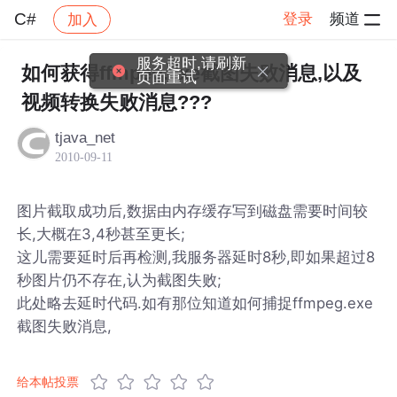
C#
登录
频道
加入
帖子详情
社区
C#
服务超时,请刷新
如何获得ffmpeg.exe截图失败消息,以及
页面重试
视频转换失败消息???
tjava_net
2010-09-11
图片截取成功后,数据由内存缓存写到磁盘需要时间较
长,大概在3,4秒甚至更长;
这儿需要延时后再检测,我服务器延时8秒,即如果超过8
秒图片仍不存在,认为截图失败;
此处略去延时代码.如有那位知道如何捕捉ffmpeg.exe
截图失败消息,
给本帖投票