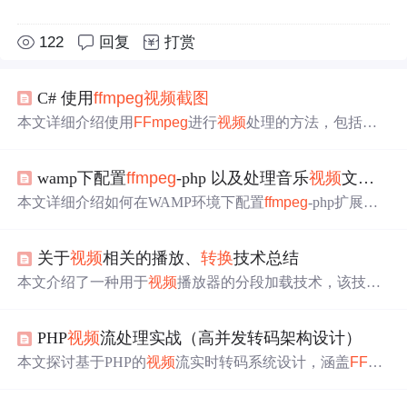
122
回复
打赏
C# 使用
ffmpeg
视频
截图
本文详细介绍使用
FFmpeg
进行
视频
处理的方法，包括
视
频
格式
转换
、
截图
、缩略图生成等实用技巧。此外，还提
供了丰富的命令示例，帮助读者更好地理解和掌握
FFmpe
wamp下配置
ffmpeg
-php 以及处理音乐
视频
文件方法
g
的使用。
本文详细介绍如何在WAMP环境下配置
ffmpeg
-php扩展，
并实现音乐文件的比特率
转换
及
视频
文件的信息读取。此
外，还提供了
ffmpeg
命令行参数详解及
视频
转换
示例。
关于
视频
相关的播放、
转换
技术总结
本文介绍了一种用于
视频
播放器的分段加载技术，该技术
能够按需加载
视频
片段，有效降低服务器带宽消耗及HTTP
服务器压力。此外，还详细介绍了
视频
转换
流程，涉及
ffm
PHP
视频
流处理实战（高并发转码架构设计）
peg
、mencoder等工具的使用方法。
本文探讨基于PHP的
视频
流实时转码系统设计，涵盖
FFmp
eg
集成、HLS/DASH协议适配、音
视频
同步与关键帧控制
等核心技术。重点剖析高并发场景下，利用
消息
队列、Sw