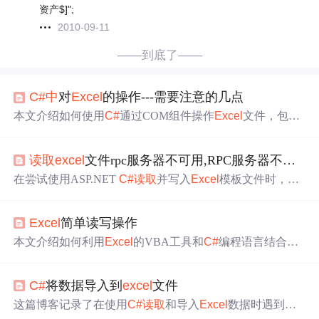
资产$]";
2010-09-11
——到底了——
C#
中
对
Excel
的操作---需要注意的几点
本文介绍如何使用
C#
通过COM组件操作
Excel
文件，包括
打开
工作
簿
、
读取
单元格内容及正确释放资源的方法，以
避免内存泄漏和进程残留
问题
。
读取
excel
文件rpc服务器不可用,RPC服务器不可用。 （来自HRESULT的异常：0x800706BA）-
在尝试使用ASP.NET
C#
读取
并写入
Excel
模板文件时，遇
到RPC服务器不可用的COMException异常。该异常发生在
打开或保存
Excel
工作
簿
时，即使对于少量数据也是如此。
Excel
简单读写操作
代码示例展示了如何复制模板、打开
Excel
应用、填充数据
以及保存和关闭
工作
簿
的过程。
问题
可能与
Excel
应用程序
本文介绍如何利用
Excel
的VBA工具和
C#
编程语言结合操
的实例化或COM交互有关。
作
Excel
，包括
读取
SQL执行结果并按照特定格式写入
Exc
el
的方法。通过实例展示了如何获取SQL查询结果、操作
E
C#
将数据导入到
excel
文件
xcel
工作
簿
和
工作
表，以及处理文件覆盖
问题
。
这篇博客记录了在使用
C#
读取
和导入
Excel
数据时遇到的