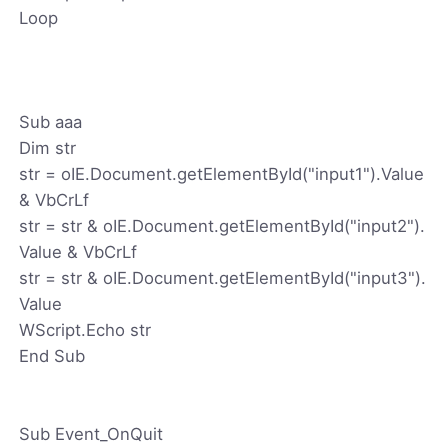
Loop
Sub aaa
Dim str
str = oIE.Document.getElementById("input1").Value
& VbCrLf
str = str & oIE.Document.getElementById("input2").
Value & VbCrLf
str = str & oIE.Document.getElementById("input3").
Value
WScript.Echo str
End Sub
Sub Event_OnQuit