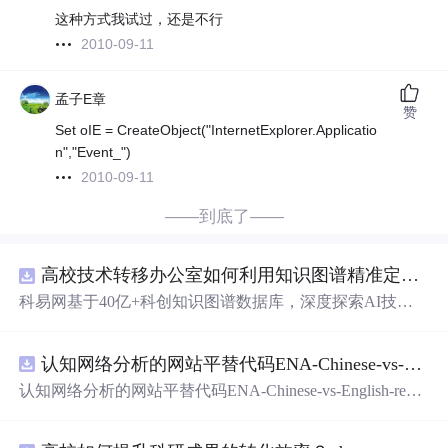
这种方式我试过，还是不行
2010-09-11
孟子E章
赞
Set oIE = CreateObject("InternetExplorer.Applicatio
n","Event_")
2010-09-11
——到底了——
高校技术转移办公室如何利用知识图谱精准定位产业需求与技术适配点？.docx
科易网基于40亿+科创知识图谱数据库，深度探索AI技术
在技术转移、成果转化、技术经纪、知识产权、产业创
新、科技招商等垂直领域的多样化应用场景，研究科技创
认知网络分析的网站平替代码ENA-Chinese-vs-English-reproducible.zip
新领域的AI+数智化解决方案，推动科技创新与产业创新
智能化发展。
认知网络分析的网站平替代码ENA-Chinese-vs-English-repro
ducible.zip