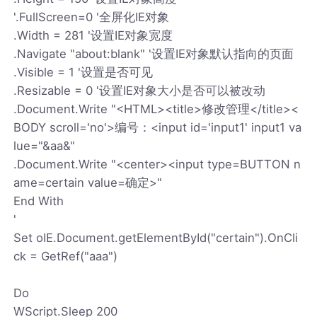
'.FullScreen=0 '全屏化IE对象
.Width = 281 '设置IE对象宽度
.Navigate "about:blank" '设置IE对象默认指向的页面
.Visible = 1 '设置是否可见
.Resizable = 0 '设置IE对象大小是否可以被改动
.Document.Write "<HTML><title>修改管理</title><
BODY scroll='no'>编号：<input id='input1' input1 va
lue="&aa&"
.Document.Write "<center><input type=BUTTON n
ame=certain value=确定>"
End With
'
Set oIE.Document.getElementById("certain").OnCli
ck = GetRef("aaa")
Do
WScript.Sleep 200