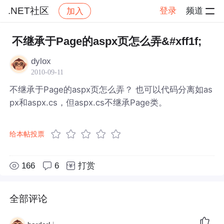
.NET社区
登录
频道
加入
帖子详情
社区
.NET社区
不继承于Page的aspx页怎么弄&#xff1f;
dylox
2010-09-11
不继承于Page的aspx页怎么弄？ 也可以代码分离如as
px和aspx.cs，但aspx.cs不继承Page类。
给本帖投票
166
6
打赏
全部评论