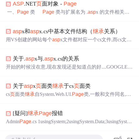
ASP
.NET
页
面对象 -
Page
一、
Page
类
Page
类与扩展名为 .
asp
x 的文件相关
联；这些文件在运行时被编译为
Page
对象，并被缓存在
服务器内存中。如果是使用代码隐藏技术创建 Web 窗体
页
asp
x和
asp
x.cs中基本文件结构（
继承
关系）
，请从该类派生。例：（public partial class _Default : Syste
m.Web.UI.
Page
）
Page
对象充当
页
中所有服务器控件
用VS创建的网站每个
asp
x文件都对应一个cs文件,而cs文件
（实现 INamingCon
里的类一般和文件同名,如果遇见关键字的情况才会自动使
类名前加个'_',例如:_Default.创建的这个cs文件
继承
自Syste
关于.
asp
x与.
asp
x.cs的关系
m.Web.UI.
Page
类,而且只能\必须
继承
该类.原因就是
asp
x
文件是
继承
cs文件的. <@
page
中 Codebehind 、Inherits 和
a
开始的时候没在意,现在发现还是知道点的好....GOOGLE之
sp
x的关系 我们在编web程序...
~~~发现解释的比较清楚的一段话:
asp
x和对应的.
asp
x.cs
是一个
页
面一个代码，
页
面基本上只负责显示格式之类
关于
asp
x
页
面类
继承
于cs
页
面类
的，而所有的服务器端动作都是在
asp
x.cs中定义的。也就
是说他们其实是一个东西的两面，
asp
x中所有服务器端控
cs
页
面类
继承
自System.Web.UI.
Page
类,一般和文件同名,如
件都可以在对应的
asp
x.cs中使用，反之亦然，当然也可以
果遇见关键字的情况才会自动使类名前加个'_',例如:_Defaul
定义对应的动作，如果是在IDE中开发的话
t。关于cs
页
面类我们经常使用,它事实上是一个部分类,除了
[疑问]
继承
Page
报错
在cs文件里有一部分以外,在designer.cs文件还有另一部分
(声明控件)。我们来谈谈其派生类---
asp
x
页
面类(从&lt;%@
Admin
Page
.cs 1usingSystem;2usingSystem.Data;3usingSyste
Page
里的Inherits属性可以看出),虽然我们编程的时候主要
m.Configuration;4usingSystem.Web;5usingSystem.Web.Securit
是...
y;6usingSystem.Web.UI;7usingSystem.Web.UI.WebControls;8u
6