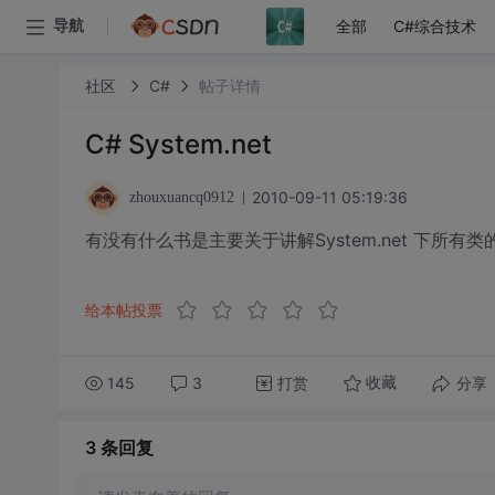
全部
C#综合技术
导航
社区
C#
帖子详情
C# System.net
2010-09-11 05:19:36
zhouxuancq0912
有没有什么书是主要关于讲解System.net 下所有类
给本帖投票
145
3
打赏
分享
收藏
3 条
回复