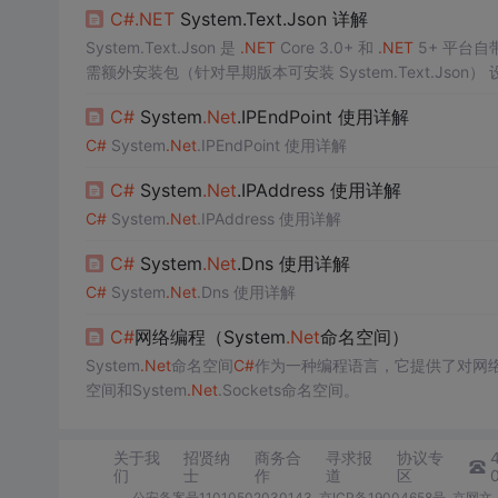
C#
.NET
System.Text.Json 详解
System.Text.Json 是
.NET
Core 3.0+ 和
.NET
5+ 平台自带
需
持 UTF-8 原生处理、管道化处理、源生成等高级功能。 相比 Newtonsoft.Json，更轻量、速度更快，但在灵活性和功能丰富度（如动态
C#
System
.Net
.IPEndPoint 使用详解
LINQ to JSON）上略
C#
System
.Net
.IPEndPoint 使用详解
C#
System
.Net
.IPAddress 使用详解
C#
System
.Net
.IPAddress 使用详解
C#
System
.Net
.Dns 使用详解
C#
System
.Net
.Dns 使用详解
C#
网络编程（System
.Net
命名空间）
System
.Net
命名空间
C#
作为一种编程语言，它提供了对网
空间和System
.Net
.Sockets命名空间。
关于我
招贤纳
商务合
寻求报
协议专
们
士
作
道
区
公安备案号11010502030143
京ICP备19004658号
京网文〔