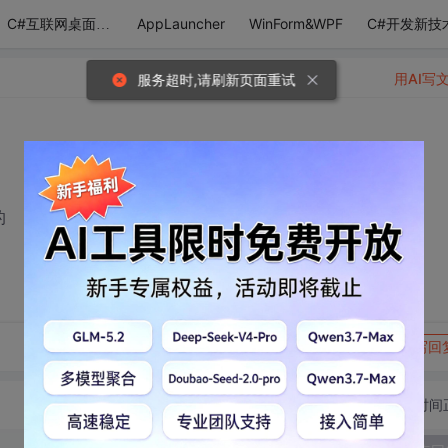
AppLauncher
WinForm&WPF
C#开发新技
C#互联网桌面应用
用AI写
服务超时,请刷新页面重试
的
转发到动态
举报
写回
切换为时间