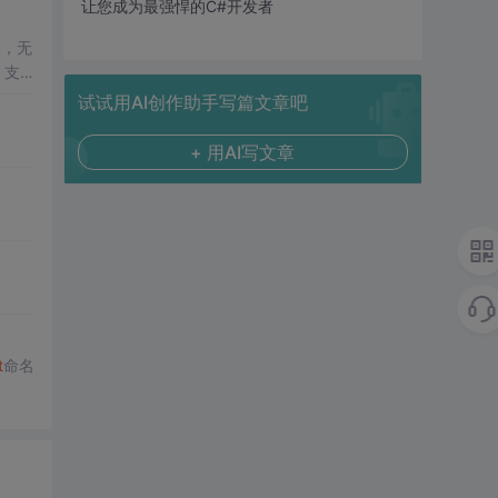
让您成为最强悍的C#开发者
间，无
，支
试试用AI创作助手写篇文章吧
+ 用AI写文章
t
命名