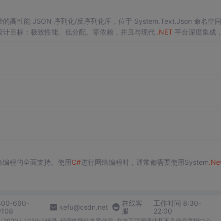
的高性能 JSON 序列化/反序列化库，位于 System.Text.Json 命名空
额外安装包（针对早期版本可安装 System.Text.Json） 设计目标：极致性能、低分配、零依赖，并且与现代
.NET
平台深度集成
络编程的全面支持。使用
C#
进行网络编程时，通常都需要使用System
.Ne
400-660-
在线客
工作时间 8:30-
kefu@csdn.net
0108
服
22:00
2020〕1039-165号
经营性网站备案信息
北京互联网违法和不良信息举报中心