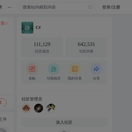
...
术
登录/注册
文章
C#
111,129
642,531
社区成员
社区内容
发帖
与我相关
我的任务
分享
社区管理员
复
正序
加入社区