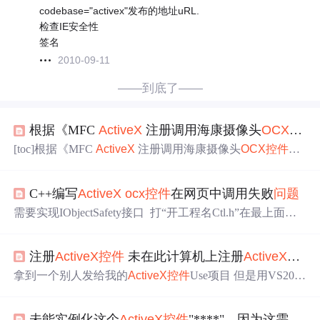
codebase="activex"发布的地址uRL.
检查IE安全性
签名
2010-09-11
——到底了——
根据《MFC
ActiveX
注册调用海康摄像头
OCX
控件
[toc]根据《MFC
ActiveX
注册调用海康摄像头
OCX
控件
》
文章生成
ocx
控件
遇到的
问题
及部分解决方案。
C++编写
ActiveX
ocx
控件
在网页中调用失败
问题
需要实现IObjectSafety接口 打“开工程名Ctl.h”在最上面添
加 #include 在类中的DECLARE_DYNCREATE(C工
程名Ctrl)下面添加以下代码， DECLARE_INTERFAC
注册
ActiveX
控件
未在此计算机上注册
ActiveX
控件
E_MAP() BEGIN_INTERFACE_PART(ObjSafe, IObj
e
拿到一个别人发给我的
ActiveX
控件
Use项目 但是用VS2008
打开项目后，点击资源试图中的Dialog的IDD，出现“未在
此计算机上注册
ActiveX
控件
”的提示 解决方法： 转自 未
未能实例化这个
ActiveX
控件
"****"，因为这需要设计时授权”