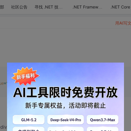
部
社区公告
.NET Core
寻找 .NET 技术达人
.NET Framework
用AI写
ue
=
"test"
 />
_obj1？？