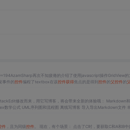
?articleID=194AzamSharp再次不知疲倦的介绍了使用javascript操作GridView
触发事件的
控件
编程了textbox在该
控件
获得
焦点的是得到
控件
的
父
控件
的
StackEdit修改而来，用它写博客，将会带来全新的体验哦： Markdown
Tex数学公式 UML序列图和流程图 离线写博客 导入导出Markdown文件 
控件
，且为同级
控件
。 现在，有个场景： 点击了C时，要获取C和A和B中的所