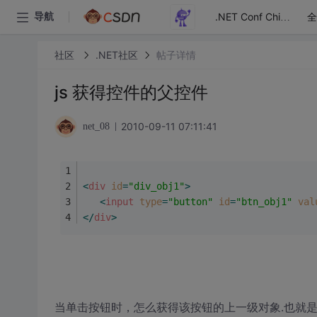
全
导航
.NET Conf China
社区
.NET社区
帖子详情
js 获得控件的父控件
2010-09-11 07:11:41
net_08
<
div
id
=
"div_obj1"
>
<
input
type
=
"button"
id
=
"btn_obj1"
val
</
div
>
当单击按钮时，怎么获得该按钮的上一级对象.也就是div