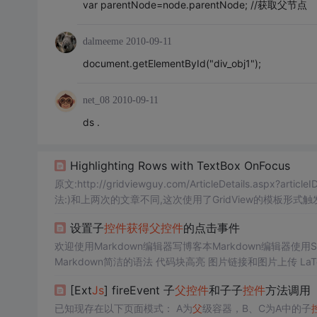
var parentNode=node.parentNode; //获取父节点
dalmeeme
2010-09-11
document.getElementById("div_obj1");
net_08
2010-09-11
ds .
Highlighting Rows with TextBox OnFocus
原文:http://gridviewguy.com/ArticleDetails.aspx
法:)和上两次的文章不同,这次使用了GridView的模板形式
(obj.parentElement)主要的...
设置子
控件
获得
父
控件
的点击事件
欢迎使用Markdown编辑器写博客本Markdown编辑器使用
Markdown简洁的语法 代码块高亮 图片链接和图片上传 La
的快捷键 快捷键 加粗 Ctrl + B 斜体 Ctrl + I 引用 Ctrl
[Ext
Js
] fireEvent 子
父
控件
和子子
控件
方法调用
已知现存在以下页面模式： A为
父
级容器，B、C为A中的子