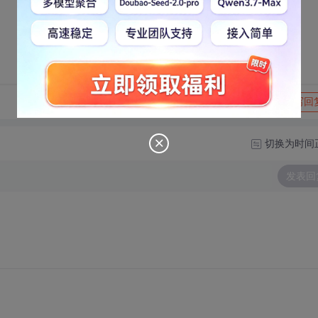
转发到动态
举报
写回
切换为时间
发表回