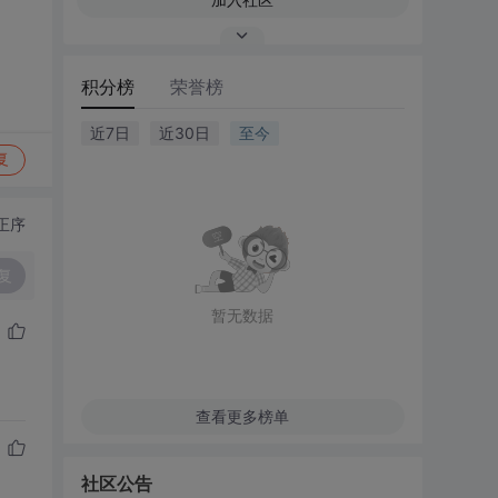
积分榜
荣誉榜
近7日
近30日
至今
复
正序
复
暂无数据
查看更多榜单
社区公告