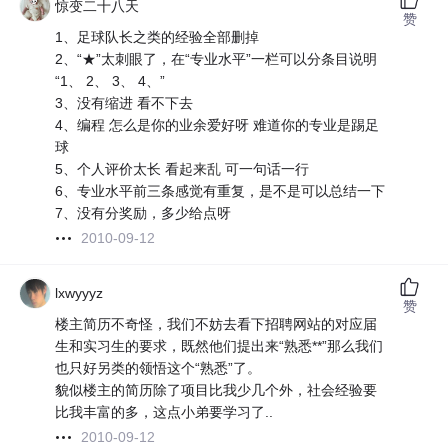
惊变二十八天
赞
1、足球队长之类的经验全部删掉
2、“★”太刺眼了，在“专业水平”一栏可以分条目说明
“1、 2、 3、 4、”
3、没有缩进 看不下去
4、编程 怎么是你的业余爱好呀 难道你的专业是踢足
球
5、个人评价太长 看起来乱 可一句话一行
6、专业水平前三条感觉有重复，是不是可以总结一下
7、没有分奖励，多少给点呀
2010-09-12
lxwyyyz
赞
楼主简历不奇怪，我们不妨去看下招聘网站的对应届
生和实习生的要求，既然他们提出来“熟悉**”那么我们
也只好另类的领悟这个“熟悉”了。
貌似楼主的简历除了项目比我少几个外，社会经验要
比我丰富的多，这点小弟要学习了..
2010-09-12