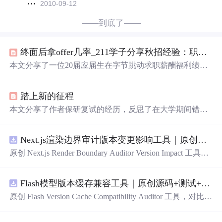
2010-09-12
——到底了——
终面后拿offer几率_211学子分享秋招经验：职能类面经，字节跳动薪酬绩效，已拿offer...
本文分享了一位20届应届生在字节跳动求职薪酬福利绩效
顾问岗位的全过程，包括五轮面试的经历及心得。重点介
绍了面试流程、考察内容以及面试官的关注点。
踏上新的征程
本文分享了作者保研复试的经历，反思了在大学期间错失
成长机会的原因，强调了勇气、谦逊、勤奋的重要性，并
鼓励读者形成独立的世界观，勇于挑战自我，实现个人成
Next.js渲染边界审计版本变更影响工具｜原创源码+测试+离线报告
长。
原创 Next.js Render Boundary Auditor Version Impact 工具，
围绕“建立服务端组件、客户端组件、数据获取、缓存和交
互边界图，识别错误跨界依赖”的结果，对比两个版本的输
Flash模型版本缓存兼容工具｜原创源码+测试+离线报告
入约定、规则参数、结果结构和风险项，识别变更影响。
压缩包包含完整源码、3 项自动化测试、可复现合成示
原创 Flash Version Cache Compatibility Auditor 工具，对比两
例、离线 HTML/JSON/SVG 报告、1080×720 真实运行效
个Flash模型版本的前缀规范、缓存键、Tokenizer、命中率
果图、README、运行说明、功能清单、MIT License 及
和重建成本。压缩包包含完整源码、3 项自动化测试、可