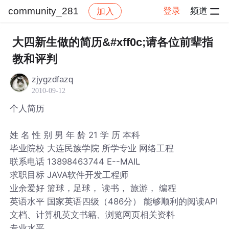
community_281
登录
频道
加入
帖子详情
社区
community_281
大四新生做的简历&#xff0c;请各位前辈指
教和评判
zjygzdfazq
2010-09-12
个人简历
姓 名 性 别 男 年 龄 21 学 历 本科
毕业院校 大连民族学院 所学专业 网络工程
联系电话 13898463744 E--MAIL
求职目标 JAVA软件开发工程师
业余爱好 篮球，足球， 读书， 旅游， 编程
英语水平 国家英语四级（486分） 能够顺利的阅读API
文档、计算机英文书籍、浏览网页相关资料
专业水平