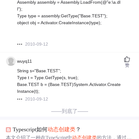
Assembly assembly = Assembly.LoadFrom(@"e:\a.dl
l");
Type type = assembly.GetType("Base.TEST");
object obj = Activator.CreateInstance(type);
2010-09-12
wuyq11
赞
String s="Base.TEST";
Type t = Type.GetType(s, true);
Base.TEST b = (Base.TEST)System.Activator.Create
Instance(t);
2010-09-12
——到底了——
Typescript如何
动态创建
类
？
本文介绍了一种在TypeScript中
动态创建
类
的方法，通过代