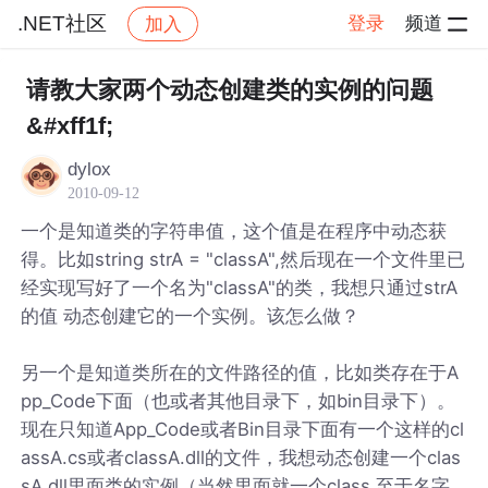
.NET社区
登录
频道
加入
帖子详情
社区
.NET社区
请教大家两个动态创建类的实例的问题
&#xff1f;
dylox
2010-09-12
一个是知道类的字符串值，这个值是在程序中动态获
得。比如string strA = "classA",然后现在一个文件里已
经实现写好了一个名为"classA"的类，我想只通过strA
的值 动态创建它的一个实例。该怎么做？
另一个是知道类所在的文件路径的值，比如类存在于A
pp_Code下面（也或者其他目录下，如bin目录下）。
现在只知道App_Code或者Bin目录下面有一个这样的cl
assA.cs或者classA.dll的文件，我想动态创建一个clas
sA.dll里面类的实例（当然里面就一个class,至于名字