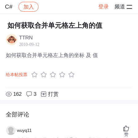
C#
登录
频道
加入
帖子详情
社区
C#
如何获取合并单元格左上角的值
TTRN
2010-09-12
如何获取合并单元格左上角的坐标 及 值
给本帖投票
162
3
打赏
全部评论
wuyq11
赞