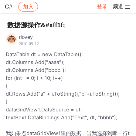
C#
登录
频道
加入
帖子详情
社区
C#
数据源操作&#xff1f;
rlovey
2010-09-12
DataTable dt = new DataTable();
dt.Columns.Add("aaaa");
dt.Columns.Add("bbbb");
for (int i = 0; i < 10; i++)
{
dt.Rows.Add("a" + i.ToString(),"b"+i.ToString());
}
dataGridView1.DataSource = dt;
textBox1.DataBindings.Add("Text", dt, "bbbb");
我如果点dataGridView1里的数据，当我选择到哪一行t