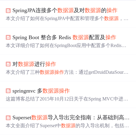
SpringJPA连接多个
数据源
及对
数据源
的
操作
本文介绍了如何在SpringJPA中配置和管理多个
数据源
，并
提供了通用的抽象类来简化不同数据库的
操作
。通过@Pri
mary注解指定主
数据源
，并利用@basePackages进行库的自
Spring Boot 整合多 Redis
数据源
配置及
操作
动区分。此外，文章还展示了后台如何预留多个库的查询
功能，并给出了自动建表的策略，特别是按年月日拆分表
本文详细介绍了如何在SpringBoot应用中配置多个Redis
数
的设计。
据源
，包括添加依赖、配置连接信息、创建RedisConnectio
nFactory和RedisTemplate，以及在实际
操作
中如何选择和使
对
数据源
进行
操作
用不同的实例。
本文介绍了三种
数据源
操作
方法：通过getDruidDataSourcee
List获取
数据源
列表，使用getLocalDataSource获取本地
数据
源
，以及getTestConectById检查数据库连接是否有效。主
springmvc 多
数据源
操作
要涉及数据库管理和Java编程。
这篇博客总结了2015年10月12日关于在Spring MVC中进行
多
数据源
数据库
操作
的注意事项，强调了在
操作
时必须明
确指定
数据源
，以免引发项目访问故障。
Superset
数据源
导入导出完全指南：从基础到高级
操
本文全面介绍了Superset中
数据源
的导入导出机制，包括
数
据源
结构解析、命令行和界面
操作
导出、标准导入流程、