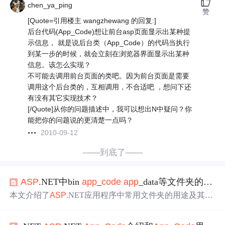
chen_ya_ping
赞
[Quote=引用楼主 wangzhewang 的回复:]
后台代码(App_Code)想让前台asp页面显示出某种提
示信息， 就是说后台类（App_Code）的代码当执行
到某一步的时候，就会立刻在浏览器界面显示出某种
信息。该怎么实现？
不可能去调用前台页面的类吧。因为前台页面是需要
调用这个后台类的，互相调用，不合适吧 ，想问下还
有没有其它实现技术？
[/Quote]从你的问题描述中，我可以想出N中疑问？你
能把你的问题说的更清楚一点吗？
2010-09-12
——到底了——
ASP
.NET中bin
app
_
code
app
_data等文件夹的作用
本文介绍了
ASP
.NET应用程序中常用文件夹的用途及其内
容。详细解释了/
App
_
Code
、/
App
_Data、/
App
_Themes等
文件夹如何支持
代码
编译、数据存储及主题应用等功能。