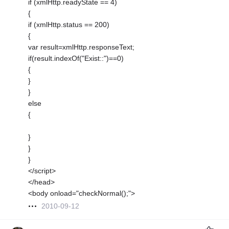
if (xmlHttp.readyState == 4)
{
if (xmlHttp.status == 200)
{
var result=xmlHttp.responseText;
if(result.indexOf("Exist::")==0)
{
}
}
else
{
}
}
}
</script>
</head>
<body onload="checkNormal();">
2010-09-12