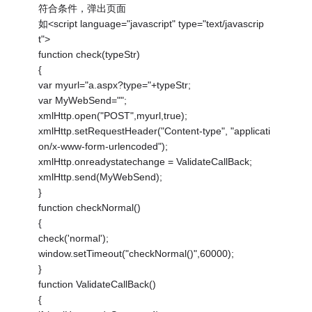
符合条件，弹出页面
如<script language="javascript" type="text/javascrip
t">
function check(typeStr)
{
var myurl="a.aspx?type="+typeStr;
var MyWebSend="";
xmlHttp.open("POST",myurl,true);
xmlHttp.setRequestHeader("Content-type", "applicati
on/x-www-form-urlencoded");
xmlHttp.onreadystatechange = ValidateCallBack;
xmlHttp.send(MyWebSend);
}
function checkNormal()
{
check('normal');
window.setTimeout("checkNormal()",60000);
}
function ValidateCallBack()
{