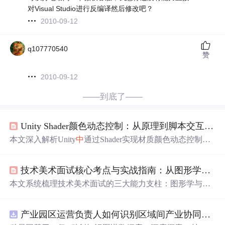
对Visual Studio进行反编译然后修改吧？
2010-09-12
q107770540
赞
2010-09-12
——到底了——
Unity Shader颜色动态控制：从原理到脚本交互实践
本文深入解析Unity
中
通过Shader实现材质颜色动态控制的
完整流程，涵盖ShaderLab属性定义、变量传递机制、片元
着色
器颜色干预逻辑，以及
C#
脚本通过Material.SetColor和
技术美术面试核心考点与实战指南：从图形学基础到项目深挖
MaterialPropertyBlock进行实时颜色修改的方法。重点强调
Gamma/Linear颜色空间适配、性能优化（如避免冗余材质
本文系统梳理技术美术面试的三大能力支柱：图形学与渲
实例化）、常见问题排查（如属性名匹配、渲染空间不一
染管线基础、跨领域沟通与问题拆解能力、工程化思维与
致），并提供可复用的Unlit调色Shader实战案例。
工具链构建意识。重点解析UE4/Unity
中
高频考点，包括前
产业园区运营负责人如何识别区域间产业协同机会？.docx
向/延迟渲染区别、PBR原理、Shader优化、材质参数动态