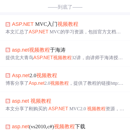
——到底了——
ASP.NET
MVC入门
视频教程
本文汇总了
ASP.NET
MVC的学习资源，包括官方文档、
中文教程、电子书、
视频教程
及开源项目。覆盖从入门到
进阶所需的各种资料，适合各阶段开发者。
asp.net
视频教程
于海涛
提供北大青鸟
ASP.NET
视频教程
32讲，由讲师于海涛授
课。教程详细讲解了
ASP.NET
的各项核心技术及应用实
践。
Asp.net
2.0
视频教程
博客分享了
Asp.net
2.0
视频教程
，提供了教程的链接http://b
log.csdn.net/teachaspnet/ ，为学习
Asp.net
2.0的用户提供了
学习资源。
asp.net
视频教程
本文分享了刚购买的
ASP.NET
MVC2.0
视频教程
资源，涉
及前端开发、后端开发、移动开发等多个技术领域。
asp.net
(vs2010,c#)
视频教程
下载