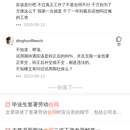
应该是行吧 不过真正工作了不签合同不行 千万别为了
方便这么干 我第一次就是 干了一年到最后还他吗迁俺
的工资
2010-09-12
dinghun8leech
赞
不知道，帮顶。
试用期待遇应该是转正后的80%，并且五险一金也要
正常交，转正后补交或不交，都是违法的。
不知楼主有问过试用期社保么？
2010-09-12
——到底了——
毕业生签署劳动
合同
文章讲述了签署劳动
合同
时应注意的细节，包括公司名
称、违约金、工作地点、
试用
期规定、薪酬福利、社保缴
纳、工作时间和休假制度、违约金条款等。同时提到了实