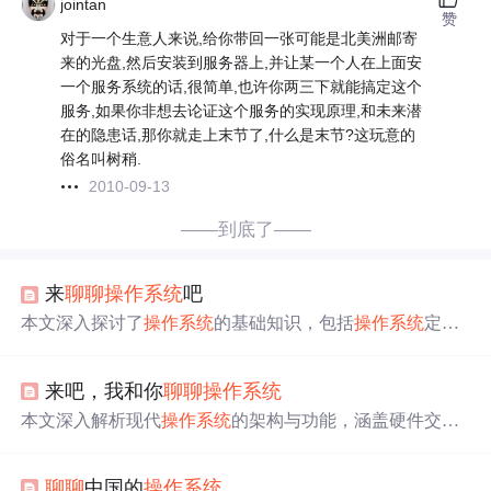
jointan
赞
对于一个生意人来说,给你带回一张可能是北美洲邮寄
来的光盘,然后安装到服务器上,并让某一个人在上面安
一个服务系统的话,很简单,也许你两三下就能搞定这个
服务,如果你非想去论证这个服务的实现原理,和未来潜
在的隐患话,那你就走上末节了,什么是末节?这玩意的
俗名叫树稍.
2010-09-13
——到底了——
来
聊聊
操作系统
吧
本文深入探讨了
操作系统
的基础知识，包括
操作系统
定
义、特性及其核心组件，如处理机、内核和内存管理。此
外，还详细讲解了进程、线程的概念，多线程与多进程的
来吧，我和你
聊聊
操作系统
优缺点，以及进程间通信的各种机制。
本文深入解析现代
操作系统
的架构与功能，涵盖硬件交
互、多核处理、内存管理、I/O设备控制及虚拟内存机制。
探讨了从大型机到个人电脑、嵌入式系统等各类
操作系统
聊聊
中国的
操作系统
的特点，以及
操作系统
启动流程。