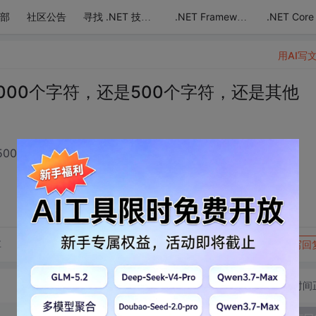
部
社区公告
.NET Core
寻找 .NET 技术达人
.NET Framework
用AI写
输入1000个字符，还是500个字符，还是其他
还是500个字符，还是其他
转发到动态
举报
享
写回
切换为时间