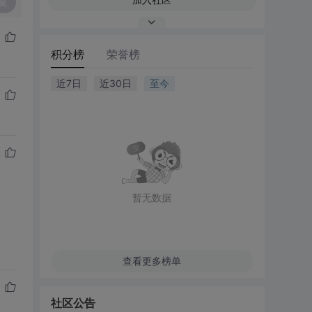
复
积分榜
荣誉榜
近7日
近30日
至今
暂无数据
查看更多榜单
社区公告