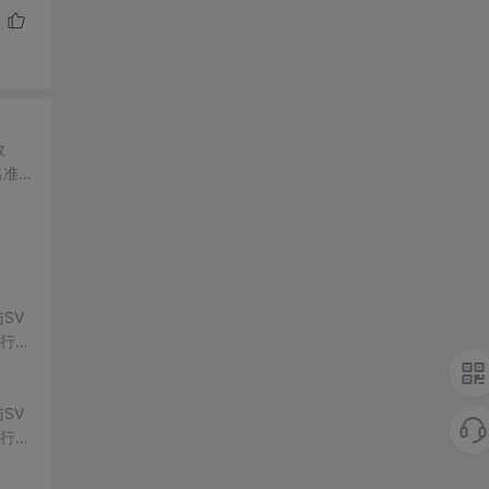
数
出准确
常方
SV
行np
项目
SV
行np
项目