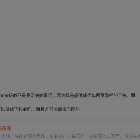
下拉spinner貌似不是我要的效果吧，因为我是想做成类似网页那样的下拉。而
个貌似也可以做成下拉的吧，而且是可以编辑匹配的。
择
插件
的方法。先阐述写作思路，接着进行准备工作，包括写入口页面、设计基