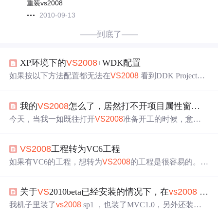
重装vs2008
2010-09-13
——到底了——
XP环境下的
VS
2008
+WDK配置
如果按以下方法配置都无法在
VS
2008
看到DDK Project，
不用
着急
，其他不需要修改，重新运行ddkwizard_setup_v1.
3.0a.exe就可以了。再打开
VS
2008
新建项目就可以看到DD
我的
VS
2008
怎么了，居然打不开项目属性窗口？
K Project了。 最近在学习windows内核编程，搭建了XP环
境下的
VS
2008
+ WDK +ddkwizard的开发环境。关于这篇
今天，当我一如既往打开
VS
2008
准备开工的时候，意外
文章我不得不说我的学习经历，我将一个完整的驱动程序
发生了，项目属性窗口突然打不开了，我清晰地记得昨天
我还在项目属性窗口中设置过项目运行参数，怎么今天就
VS
2008
工程转为VC6工程
打不开了，难道晚上电脑被外星人临幸过？
着急
啊，虽然
很多人项目属性不是很常用，但我今天急用啊，我试过“窗
如果有VC6的工程，想转为
VS
2008
的工程是很容易的。微
口-->重置窗口布局”，但是很遗憾没用。也试过修复
VS
20
软的编译器提供了从低级到高级的过度，直接用
VS
2008
08
，但提示“加载安装组件时遇到
问题
”，貌似修复很麻
编译器打开dsw，VC6的工程文件就可以了。但是如果有一
烦。 最后，
问题
是这样解决的
关于
VS
2010beta已经安装的情况下，在
vs
2008
sp1 上安装MVC2.0的
些
VS
2008
工程下的程序，自己又很想使用VC6的编译运行
环境，就不不太容易了。本人目前从事的工作都一直在用
我机子里装了
vs
2008
sp1 ，也装了MVC1.0，另外还装了
v
VS
2008
，但对VC6却一直情有独钟，因为它方便快捷，占
s
2010，我在升级的时候看到下面这段话：Note Because Vis