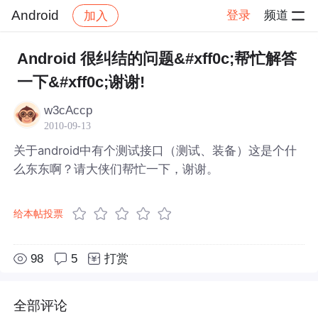
Android
登录
频道
加入
帖子详情
社区
Android
Android 很纠结的问题&#xff0c;帮忙解答
一下&#xff0c;谢谢!
w3cAccp
2010-09-13
关于android中有个测试接口（测试、装备）这是个什
么东东啊？请大侠们帮忙一下，谢谢。
给本帖投票
98
5
打赏
全部评论