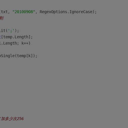
(txt, 
"20100908"
, RegexOptions.IgnoreCase);
割
lit(
';'
);
t
[temp.Length];
1.Length; k++)
oSingle(temp[k]);
/加多少次256