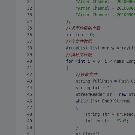
"Armor Channel - 2010090
"Armor Channel - 2010090
"Armor Channel - 2010090
            };
//求平均值的个数
int
 len = 
0
;
//存文件数据
            ArrayList 
list
 = 
new
 ArrayLi
//循环文件数
for
 (
int
 i = 
0
; i < name.Len
            {
//读取文件
string
 fullPath = Path.C
string
 txt = 
""
;
                StreamReader sr = 
new
 St
while
 (!sr.EndOfStream)
                {
string
 str = sr.Read
                    txt += str + 
"\n"
;
                }
                sr.Close();