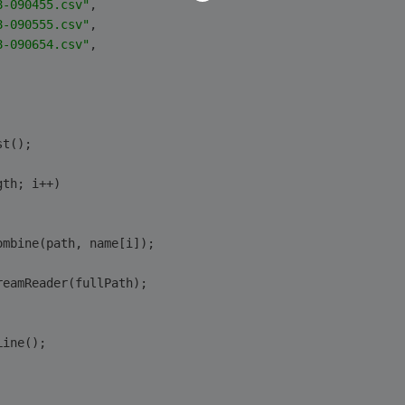
8-090455.csv"
,
8-090555.csv"
,
8-090654.csv"
,
st();
gth; i++)
ombine(path, name[i]);
reamReader(fullPath);
Line();