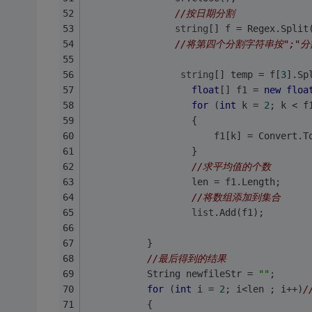
//按日期分割	
string
[] f = Regex.Split
//将第四个分割字符串按";"分
string
[] temp = f[
3
].Sp
float
[] f1 = 
new
floa
for
 (
int
 k = 
2
; k < f
                   {
                       f1[k] = Convert.T
                   }
//求平均值的个数
                   len = f1.Length;
//将数组添加到集合
list
.Add(f1);     
           }
//最后得到的结果
           String newfileStr = 
""
;
for
 (
int
 i = 
2
; i<len ; i++)
/
           {