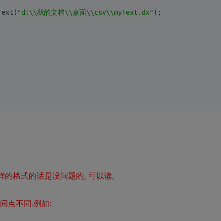
;
Text(
"d:\\我的文档\\桌面\\csv\\myText.dx"
);
样的格式的话是没问题的, 可以读,
间点不同.例如: