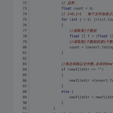
// 总和
float
 count = 
0
;
// i=0;j=1   每个文件加多少
for
 (
int
 j = 
0
; j<
list
.Co
               {
//读取第j个数组
float
 [] f = (
float
 [
//读取第j个数组的第i个
                   count = Convert.ToSin
               }
//将总和除以文件数,在存到newf
if
 (newfileStr == 
""
)
               {
                   newfileStr =Convert.T
               }
else
 {
                   newfileStr = newfileS
               }      
           }