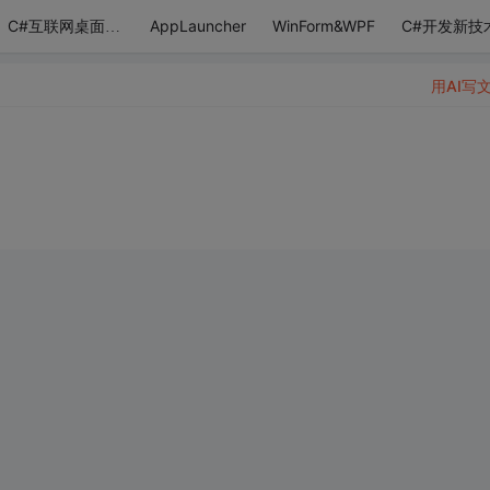
AppLauncher
WinForm&WPF
C#开发新技
C#互联网桌面应用
用AI写