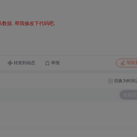
数据. 帮我修改下代码吧.
转发到动态
举报
写回
切换为时间
发表回