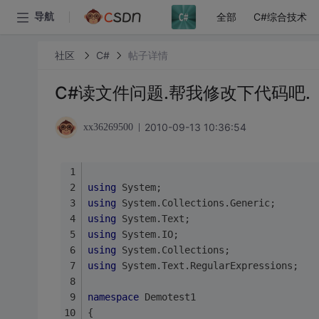
全部
C#综合技术
导航
社区
C#
帖子详情
C#读文件问题.帮我修改下代码吧.
2010-09-13 10:36:54
xx36269500
using
 System;
using
 System.Collections.Generic;
using
 System.Text;
using
 System.IO;
using
 System.Collections;
using
 System.Text.RegularExpressions;
namespace
 Demotest1
{