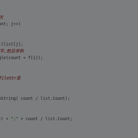
次 
unt; j++)
])
list
[j];
数字,然后求和
gle(count + f[i]);
ileStr里
oString( count / 
list
.Count);
tr + 
";"
 + count / 
list
.Count;