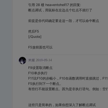
引用 28 楼 heaventohell17 的回复:
断点调试，用鼠标在左边点个红点不就行了
前提是你代码确定要走这一段，才可以命中断点
然后F5
[/Quote]
F5放前面也可以
米娅
2010-09-14
F9设置取消断点
F10单步执行
F11比F10的步幅小，F10在函数调用时直接跳过，F
F5执行到下一个断点。
有些行不能设置断点。因为是非执行语句。例如：空
这些只是简单的，如果你想深入了解断点调试