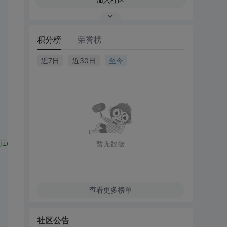
积分榜
荣誉榜
近7日
近30日
至今
jid"
].ToString());
暂无数据
查看更多榜单
社区公告