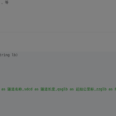
。。等
tring
 lb)
mc as 隧道名称,sdcd as 隧道长度,qsglb as 起始公里标,zzglb as 终