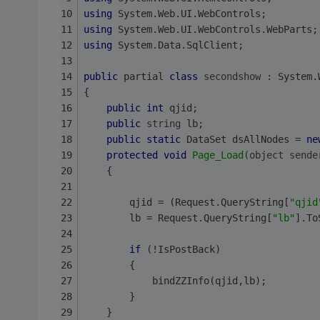
using
 System.Web.UI.WebControls;
using
 System.Web.UI.WebControls.WebParts;
using
 System.Data.SqlClient;
public
 partial 
class
secondshow
 :
 System.
{
public
int
 qjid;
public
string
 lb;
public
static
 DataSet dsAllNodes = 
ne
protected
void
Page_Load
(object sende
    {
        qjid = (Request.QueryString[
"qjid
        lb = Request.QueryString[
"lb"
].To
if
 (!IsPostBack)
        {
            bindZZInfo(qjid,lb);
        }
    }