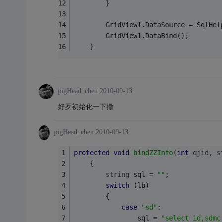
        }
        GridView1.DataSource = SqlHel
        GridView1.DataBind();        
    }
pigHead_chen
2010-09-13
好歹初始化一下撒
pigHead_chen
2010-09-13
protected
void
bindZZInfo
(
int
 qjid, 
s
    {
string
 sql = 
""
;
switch
 (lb)
        {
case
"sd"
:
                sql = 
"select id,sd