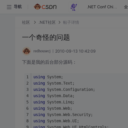
全
导航
.NET Conf China
社区
.NET社区
帖子详情
一个奇怪的问题
2010-09-13 10:42:09
redhousecj
下面是我的后台部分源码：
using
 System;
using
 System.Text;
using
 System.Configuration;
using
 System.Data;
using
 System.Linq;
using
 System.Web;
using
 System.Web.Security;
using
 System.Web.UI;
using
 System.Web.UI.HtmlControls;