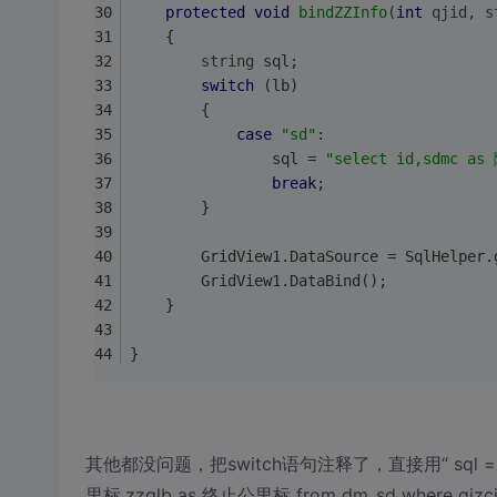
protected
void
bindZZInfo
(
int
 qjid, 
s
    {
string
 sql;
switch
 (lb)
        {
case
"sd"
:
                sql = 
"select id,sdmc 
break
;
        }
        GridView1.DataSource = SqlHelper.
        GridView1.DataBind();            
    }
}
其他都没问题，把switch语句注释了，直接用“ sql = "sel
里标,zzglb as 终止公里标 from dm_sd where