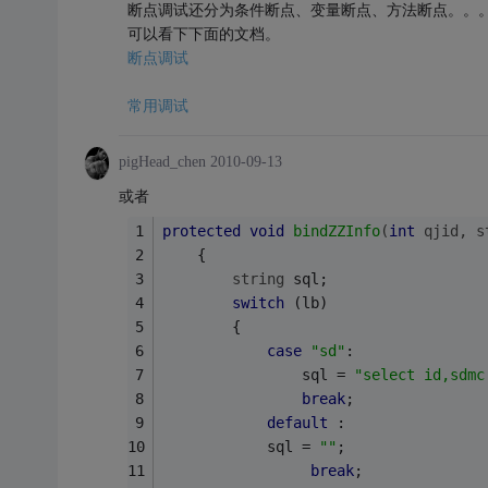
断点调试还分为条件断点、变量断点、方法断点。。
可以看下下面的文档。
断点调试
常用调试
pigHead_chen
2010-09-13
或者
protected
void
bindZZInfo
(
int
 qjid, 
s
    {
string
 sql;
switch
 (lb)
        {
case
"sd"
:
                sql = 
"select id,sd
break
;
default
 :
            sql = 
""
;
break
;