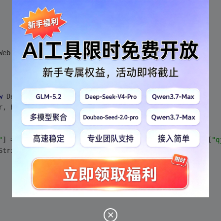
Web.UI.Page
w
 DataSet();
r, EventArgs e)
"
] == null) ? 
0
 : Convert.ToInt32(Request.QueryString[
"q
String();