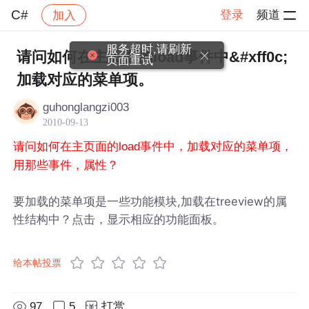
C#
登录
频道
加入
帖子详情
社区
C#
服务超时,请刷新
请问如何在主页面的load事件中&#xff0c;
页面重试
加载对应的菜单项。
guhonglangzi003
2010-09-13
请问如何在主页面的load事件中，加载对应的菜单项，
用那些事件，属性？
要加载的菜单项是一些功能模块,加载在treeview的属
性结构中？点击，显示相应的功能面板。
给本帖投票
97
5
打赏