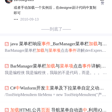
赞
或者手动加载一个实例后，在designe设计代码中复制
即可
2010-09-13
——到底了——
java 菜单栏响应
事件
_BarManager菜单栏
加载
与
菜单
BarManager菜单栏
加载
与
菜单项
点击
事件
详解|devExpress
教程BarManager是一个菜单栏管理类，
主
要是在C#桌面应
用
中
显示菜单栏的作用，如何使用dev BarManager来
加载
BarManager菜单栏
加载
与
菜单项
点击
事件
详解|devExpress教程
菜单项
呢？首先我们需要使用devExpress控件拖拽一个barm
anager控件到界面
中
，如图：拖拽了一个BarManager控件之
我是编程侠 我是编程侠，我敲的不是代码，而是。。。 B
后就会在MainPanel.cs类
中
的InitializeCompo...
arManager菜单栏
加载
与
菜单项
点击
事件
详解|devExpress教
程 BarManager是一个菜单栏管理类，
主
要是在C#桌面应用
C#
中
Winform开发
主
菜单及下拉菜单自定义动
加载
中
显示菜单栏的作用，如何使用dev BarManager来
加载
菜
单项
呢？首先我们需要使用devExpress控件拖拽一个barman
/ToolStripMenuItem fileMenu = new ToolStripMenuItem("产品
ager控件到界面
中
，如图： 拖拽了一个BarManager控件
基础数据库(&M)");foreach (ToolStripItem temp in item.DropD
之...
ownItems)//循环
主
菜单下的子菜单。foreach (ToolStripMenuI
加载
HTML公共
页面
导航菜单自动选
中
,利用jQuery
tem item in menus)//循环
主
菜单。newItem.Text = "一级二类