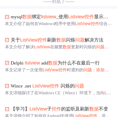
——到底了——
mysql
数据
绑定
listview
_使用
Listview
控件
显示
数据
本文介绍了如何在Windows程序中使用
ListView
控件
结合M
ySQL
数据
库显示
数据
。首先讲解了ImageList
控件
的属性如
Images和ImageSize，然后详细阐述了
ListView
的视图模式
关于
ListView
控件
刷新
数据
闪烁
问题
解决方法
和主要属性。接着，讨论了
ListView
控件
显示
数据
时可能
出现的闪屏
问题
及其解决方案——采用双缓存技术。最
本文介绍了解决
ListView
在频繁
数据
更新时闪烁的
问题
，
后，给出了动态向
ListView
添加
数据
的代码示例，以及在D
通过重写
ListView
并启用双缓冲技术，确保了
控件
在
数据
elphi中使用DBGrid
控件
显示
数据
库查询结果的方法。
更新时的稳定性和流畅性。实例演示了如何在视图函数中
Delphi
listview
add
数据
为什么不在最后一行
使用自定义的DoubleBuffer
ListView
，并
添加
列头和
数据
项。
本文记录了一次使用
ListView
控件
时遇到的
问题
：
添加
的
数据
未出现在最后一行。通过检查发现
控件
的sortType属性
被设置为sttext，导致每次
添加
数据
时
控件
都会自动排序。
Wince .net
ListView
控件
闪烁的
问题
将该属性更改为stnone后，
问题
得到解决。
本文详细探讨了在Windows CE（Wince）环境下，当向
List
View
控件
中
添加
大量项时出现的闪屏
问题
，并提供了使用
ListView
的BeginUpdate和EndUpdate方法来有效解决这一
问
【学习】
ListView
子
控件
的监听及刷新
数据
不变
题
的解决方案。通过此方法，可以避免在
数据
添加
过程中
出现的视觉干扰，提升用户体验。
本文详细介绍了如何在Android中使用
ListView
控件
，并针