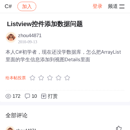
C#
登录
频道
加入
帖子详情
社区
C#
Listview控件添加数据问题
zhou44871
2010-09-13
本人C#初学者，现在还没学数据库，怎么把ArrayList
里面的学生信息添加到视图Details里面
给本帖投票
172
10
打赏
全部评论