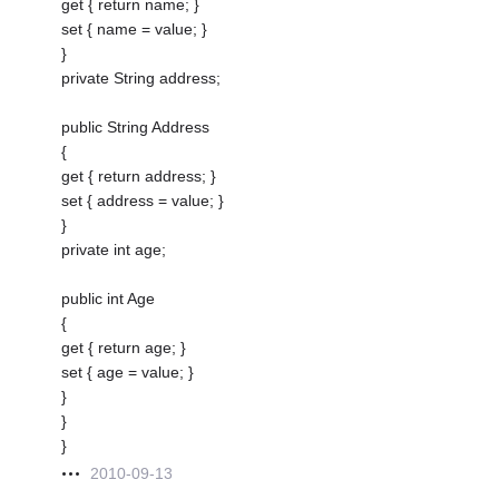
get { return name; }
set { name = value; }
}
private String address;
public String Address
{
get { return address; }
set { address = value; }
}
private int age;
public int Age
{
get { return age; }
set { age = value; }
}
}
}
2010-09-13