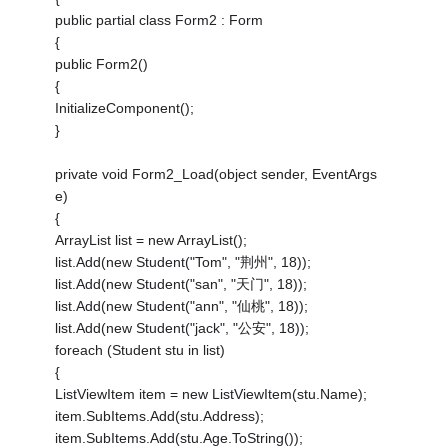
public partial class Form2 : Form
{
public Form2()
{
InitializeComponent();
}
private void Form2_Load(object sender, EventArgs
e)
{
ArrayList list = new ArrayList();
list.Add(new Student("Tom", "荆州", 18));
list.Add(new Student("san", "天门", 18));
list.Add(new Student("ann", "仙桃", 18));
list.Add(new Student("jack", "公安", 18));
foreach (Student stu in list)
{
ListViewItem item = new ListViewItem(stu.Name);
item.SubItems.Add(stu.Address);
item.SubItems.Add(stu.Age.ToString());