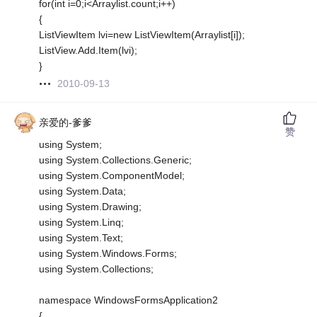
for(int i=0;i<Arraylist.count;i++)
{
ListViewItem lvi=new ListViewItem(Arraylist[i]);
ListView.Add.Item(lvi);
}
2010-09-13
亲爱的-爹爹
赞
using System;
using System.Collections.Generic;
using System.ComponentModel;
using System.Data;
using System.Drawing;
using System.Linq;
using System.Text;
using System.Windows.Forms;
using System.Collections;
namespace WindowsFormsApplication2
{