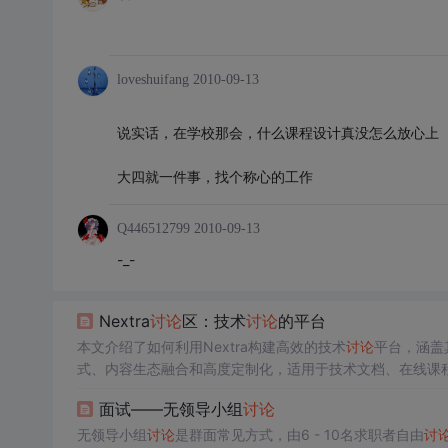
loveshuifang
2010-09-13
说实话，在学校那会，什么课程设计真没怎么放心上
大四就一件事，找个称心的工作
Q446512799
2010-09-13
-_-
Nextra
讨论
区：技术
讨论
的平台
本文介绍了如何利用Nextra构建高效的技术
讨论
平台，涵盖
式、内容生态融合和高度定制化，适用于技术文档、在线课
面试——无领导小组
讨论
无领导小组
讨论
是群面常见方式，由6 - 10名求职者自由
讨