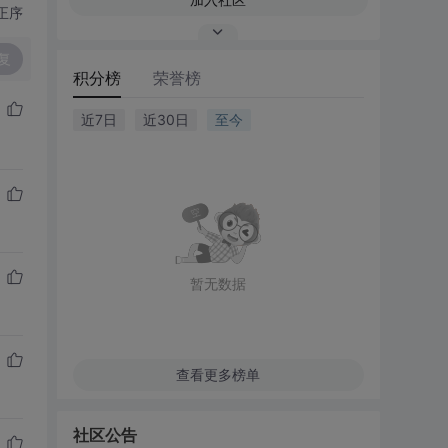
正序
复
积分榜
荣誉榜
近7日
近30日
至今
暂无数据
查看更多榜单
社区公告