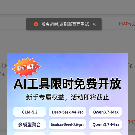
用AI写
服务超时,请刷新页面重试
计方面不知道应该如何正确选择，希望各位“过来人”能够来讨论
的。
转发到动态
举报
写回