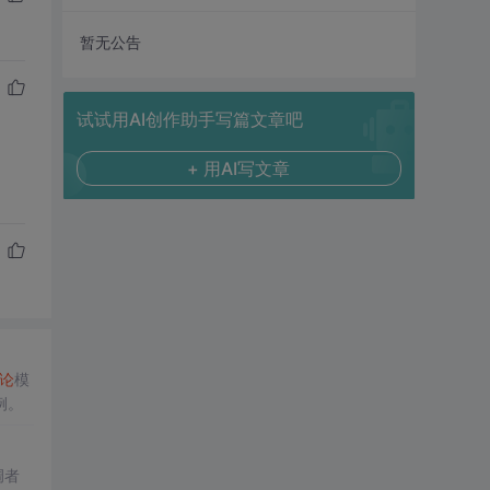
暂无公告
试试用AI创作助手写篇文章吧
+ 用AI写文章
论
模
例。
调者