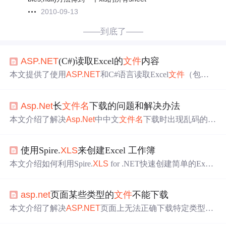
2010-09-13
——到底了——
ASP.NET
(C#)读取Excel的
文件
内容
本文提供了使用
ASP.NET
和C#语言读取Excel
文件
（包括.
x
ls
和.
xls
x格式）以及.csv格式
文件
的完整教程。教程包含
文
件
上传、读取不同格式
文件
的
方法
，并通过实例代码进行
Asp.Net
长
文件
名
下载的问题和解决办法
演示。
本文介绍了解决
Asp.Net
中中文
文件
名
下载时出现乱码的问
题，通过使用gb2312编码而非默认的UTF8编码，避免了因
文件
名
过长导致的浏览器截断问题。
使用Spire.
XLS
来创建Excel 工作簿
本文介绍如何利用Spire.
XLS
for .NET快速创建简单的Excel
工作簿，并将其保存到
指定
路径。文中提供了详细的步骤
说明及代码示例。
asp.net
页面某些类型的
文件
不能下载
本文介绍了解决
ASP.NET
页面上无法正确下载特定类型
文
件
（如.DWG）的问题。通过在服务器端IIS的MIME类型设