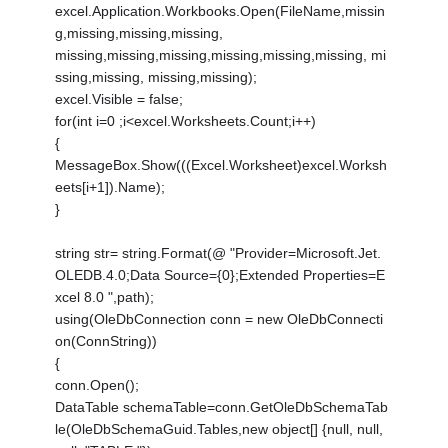
excel.Application.Workbooks.Open(FileName,missin
g,missing,missing,missing,
missing,missing,missing,missing,missing,missing, mi
ssing,missing, missing,missing);
excel.Visible = false;
for(int i=0 ;i<excel.Worksheets.Count;i++)
{
MessageBox.Show(((Excel.Worksheet)excel.Worksh
eets[i+1]).Name);
}
string str= string.Format(@ "Provider=Microsoft.Jet.
OLEDB.4.0;Data Source={0};Extended Properties=E
xcel 8.0 ",path);
using(OleDbConnection conn = new OleDbConnecti
on(ConnString))
{
conn.Open();
DataTable schemaTable=conn.GetOleDbSchemaTab
le(OleDbSchemaGuid.Tables,new object[] {null, null,