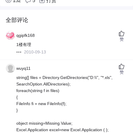
152
5
打赏
全部评论
qgipfk168
赞
1楼有理
2010-09-13
wuyq11
赞
string[] files = Directory.GetDirectories("D:\\", "*.xls",
SearchOption.AllDirectories);
foreach(string f in files)
{
FileInfo fi = new FileInfo(f);
}
object missing=Missing.Value;
Excel.Application excel=new Excel.Application ( );