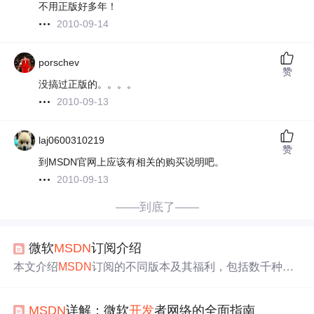
不用正版好多年！
2010-09-14
porschev
赞
没搞过正版的。。。。
2010-09-13
laj0600310219
赞
到MSDN官网上应该有相关的购买说明吧。
2010-09-13
——到底了——
微软
MSDN
订阅介绍
本文介绍
MSDN
订阅的不同版本及其福利，包括数千种软
件资源下载、
正版
激活码、Windows Azure信用额度、
开发
者注册费用减免及技术支持等内容。
MSDN
详解：微软
开发
者网络的全面指南