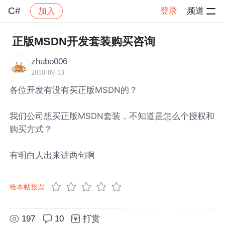
C#
登录
频道
加入
帖子详情
社区
C#
正版MSDN开发套装购买咨询
zhubo006
2010-09-13
各位开发有没有买正版MSDN的？
我们公司想买正版MSDN套装，不知道是怎么个授权和
购买方式？
有明白人出来讲两句啊
给本帖投票
197
10
打赏