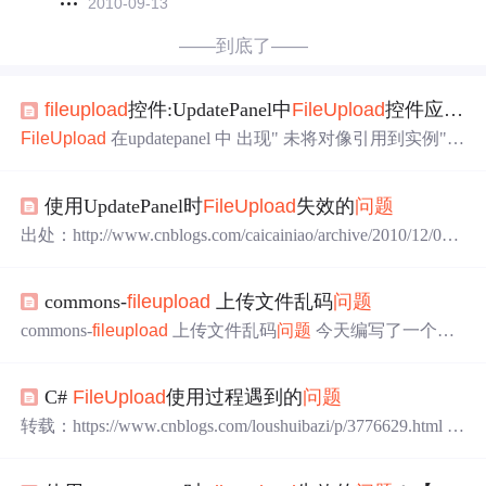
2010-09-13
——到底了——
file
upload
控件:UpdatePanel中
File
Upload
控件应用
问
File
Upload
在updatepanel 中 出现" 未将对像引用到实例"
错误 或 在asp:UpdatePanel控件中直接使用
File
Upload
，服
务端是无法找到上传文件的。 只要在中添加button就可以
使用UpdatePanel时
File
Upload
失效的
问题
解决这个
问题
colspan="6" valign="middle" align="center"> O
rder of display align="right"> M
出处：http://www.cnblogs.com/caicainiao/archive/2010/12/08/1
900377.html 1.使用UpdatePanel后,
File
Upload
的Has
File
始终
为false,无论你是否选中了上传文件! 2.使用UpdatePanel后,
commons-
file
upload
上传文件乱码
问题
在后台程序中，你在使用Response.Write(“”)看看，不给你J
S错才怪，而且打印不出...
commons-
file
upload
上传文件乱码
问题
今天编写了一个上
传文件的代码，用到Apache的commons-
file
upload
组件，所
有的Servlet都用Filter处理了，request和response的编码都是
C#
File
Upload
使用过程遇到的
问题
UTF-8。 但是上传文件后显示的还是乱码，很郁闷，结果
找了一圈，
问题
出现在获取字段名和字段值时，
file
upload
转载：https://www.cnblogs.com/loushuibazi/p/3776629.html C
组件本来默认的就...
#
File
Upload
使用过程 从控件列表拖出
File
Upload
控件放
在网页上面，运行网页，就可以进行文件选择了，很方便