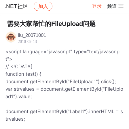
.NET社区
登录
频道
加入
帖子详情
社区
.NET社区
需要大家帮忙的FileUpload问题
liu_20071001
2010-09-13
<script language="javascript" type="text/javascrip
t">
// <!CDATA[
function test() {
document.getElementById("FileUpload1").click();
var strvalues = document.getElementById("FileUplo
ad1").value;
document.getElementById("Label1").innerHTML = s
trvalues;