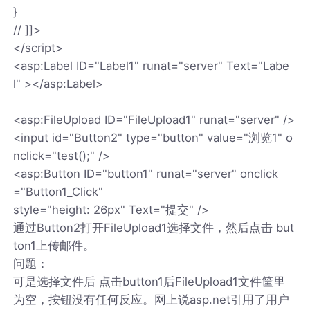
}
// ]]>
</script>
<asp:Label ID="Label1" runat="server" Text="Labe
l" ></asp:Label>
<asp:FileUpload ID="FileUpload1" runat="server" />
<input id="Button2" type="button" value="浏览1" o
nclick="test();" />
<asp:Button ID="button1" runat="server" onclick
="Button1_Click"
style="height: 26px" Text="提交" />
通过Button2打开FileUpload1选择文件，然后点击 but
ton1上传邮件。
问题：
可是选择文件后 点击button1后FileUpload1文件筐里
为空，按钮没有任何反应。网上说asp.net引用了用户