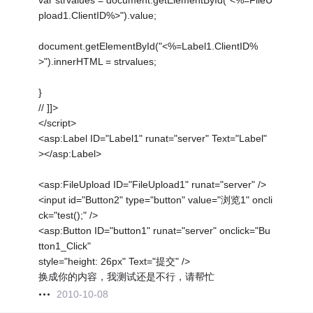
var strvalues = document.getElementById("<%=FileU
pload1.ClientID%>").value;
document.getElementById("<%=Label1.ClientID%
>").innerHTML = strvalues;
}
// ]]>
</script>
<asp:Label ID="Label1" runat="server" Text="Label"
></asp:Label>
<asp:FileUpload ID="FileUpload1" runat="server" />
<input id="Button2" type="button" value="浏览1" oncli
ck="test();" />
<asp:Button ID="button1" runat="server" onclick="Bu
tton1_Click"
style="height: 26px" Text="提交" />
换成你的内容，我测试还是不行，请帮忙
2010-10-08