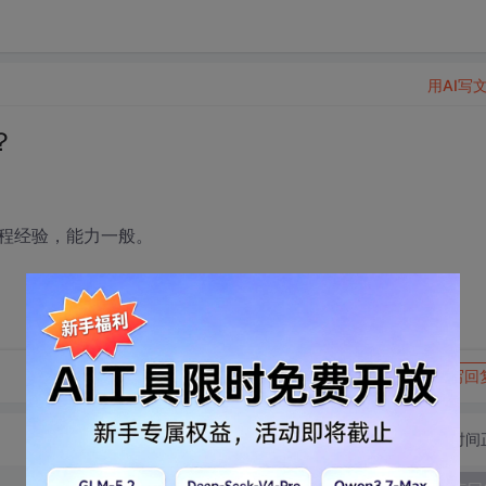
用AI写
？
程经验，能力一般。
转发到动态
举报
写回
切换为时间