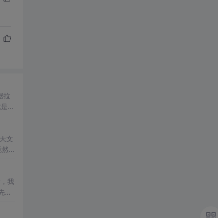
据拉
就是
程
策，
天文
竟然
分析分析，我