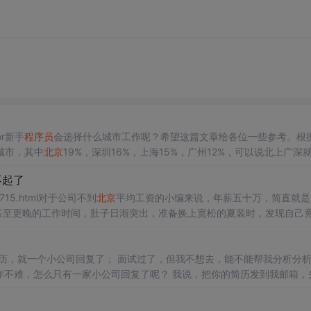
r新手
程序员
会选择什么城市工作呢？希望这篇文章给各位一些参考。根
城市，其中
北京
19%，深圳16%，上海15%，广州12%，可以说北上广深
业机会多、薪资水平也更高，同时他们还有大量对引进人才的福利补贴政
不起了
如何？
程序员
是否还有更优的选择？
02y715.html对于公司不到
北京
平均工资的小编来说，年薪五十万，简直就是
0甚至更晚的工作时间，肚子日渐突出，准备换上宽松的夏装时，发现自己
一个学生辞职了，约我吃饭。 他说，老师，最近投了很多简历，就一个小公司回复了； 面试过了，但我不想去，能不能帮我
怎么只有一家小公司回复了呢？ 我说，把你的简历发到我邮箱，先帮