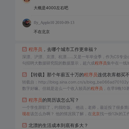
大概是4000左右吧
fly_Apple10
2010-09-13
不在北京
程序员
，去哪个城市工作更幸福？
深漂、沪漂、京漂、杭漂……又是一年毕业季，作为CS专业o
勾招聘大数据研究院的数据显示，超六成
程序员
集中在一线
序员
的天选之地。这些一线或新一线城市互联网大厂多、就
【转载】那个年薪五十万的
程序员
连优衣库都买
自然吸引了无数技术人才聚集。那么，这几个城市横向对比
转载自：http://blog.sina.com.cn/s/blog_be066ad701
数字好嘛。但就是这么一个收入较高的
程序员
，在早9晚1
连优衣库都买不起了。 ...
程序员
的简历该怎么写？
现在
该怎么办啊？ 他的情况我了解，在
北京
找一份12k的工作不难，
你看看这方面。 简历发给我的时候，正坐在副驾驶，打开一看，画面太美，愣生生呛出个喷嚏： 一个word文档，格式简单，没有照片；
北漂的生活成本到底有多大？
主要...