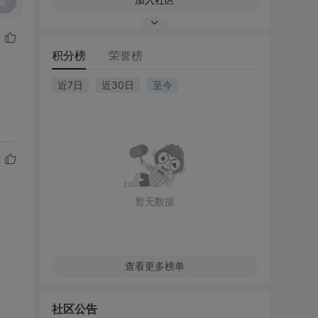
复
积分榜
荣誉榜
近7日
近30日
至今
暂无数据
查看更多榜单
社区公告