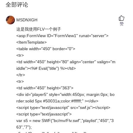
全部评论
MSDNXGH
赞
这是我使用FLV一个例子
<asp:FormView ID="FormView1" runat="server">
<ItemTemplate>
<table width="450" border="0">
<tr>
<td width="450" height="80" align="center" valign="m
iddle"><%# Eval("title") %></td>
</tr>
<tr>
<td width="450" height="363">
<div id="player5" style="width:450px; margin:0px; bo
rder:solid 5px #50031a;color:#ffffff;" ></div>
<script type="text/javascript" src="swf.js"></script>
<script type="text/javascript">
var s5 = new SWF("bc/mv/Flv.swf","playlist","450","3
63","7");