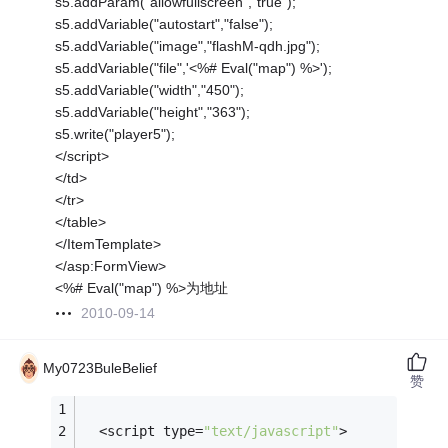
s5.addParam("allowfullscreen","true");
s5.addVariable("autostart","false");
s5.addVariable("image","flashM-qdh.jpg");
s5.addVariable("file",'<%# Eval("map") %>');
s5.addVariable("width","450");
s5.addVariable("height","363");
s5.write("player5");
</script>
</td>
</tr>
</table>
</ItemTemplate>
</asp:FormView>
<%# Eval("map") %>为地址
2010-09-14
My0723BuleBelief
赞
  <script type=
"text/javascript"
>