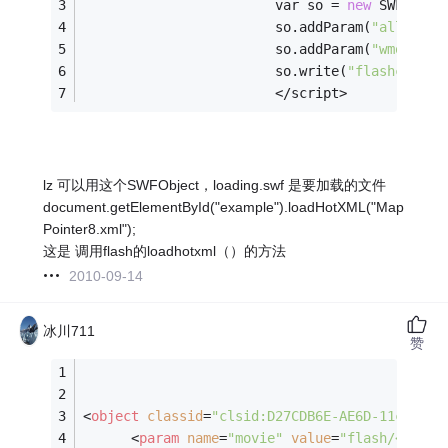
                        var so = 
new
 SWFObjec
                        so.addParam(
"allowScr
                        so.addParam(
"wmode"
, 
                        so.write(
"flashconten
                        </script>
lz 可以用这个SWFObject，loading.swf 是要加载的文件
document.getElementById("example").loadHotXML("Map
Pointer8.xml");
这是 调用flash的loadhotxml（）的方法
2010-09-14
冰川711
赞
<
object
classid
=
"clsid:D27CDB6E-AE6D-11cf-96B
<
param
name
=
"movie"
value
=
"flash/<%=fla