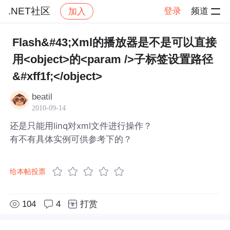
.NET社区
登录
频道
加入
帖子详情
社区
.NET社区
Flash&#43;Xml的播放器是不是可以直接
用<object>的<param />子标签设置路径
&#xff1f;</object>
beatil
2010-09-14
还是只能用linq对xml文件进行操作？
有不有具体实例可供参考下的？
给本帖投票
104
4
打赏