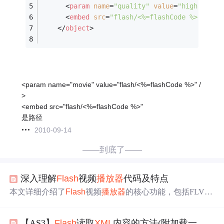
<
param
name
=
"quality"
value
=
"high"
 />
<
embed
src
=
"flash/<%=flashCode %>"
qual
</
object
>
<param name="movie" value="flash/<%=flashCode %>" /
>
<embed src="flash/<%=flashCode %>"
是路径
2010-09-14
——到底了——
深入理解
Flash
视频
播放器
代码及特点
本文详细介绍了
Flash
视频
播放器
的核心功能，包括FLV格
式支持、
XML
播放列表管理、网络地址动态更新、
播放器
尺寸自定义与适应性设计，以及界面交互优化。重点讲解
【AS3】
Flash
读取
XML
内容的方法(附加载一个视频的例
了如何加载FLV文件、解析
XML
播放列表、实现响应式布